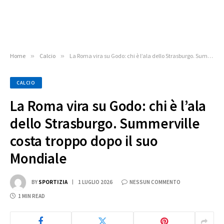
Home
»
Calcio
»
La Roma vira su Godo: chi è l’ala dello Strasburgo. Summerville costa troppo dopo il suo Mondiale
CALCIO
La Roma vira su Godo: chi è l’ala
dello Strasburgo. Summerville
costa troppo dopo il suo
Mondiale
BY
SPORTIZIA
1 LUGLIO 2026
NESSUN COMMENTO
1 MIN READ