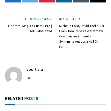
Facebook
Twitter
Pinterest
LinkedIn
Tumblr
Email
PREVIOUS ARTICLE
NEXT ARTICLE
(Testato) Magura Gustav Pro |
Michelle Ford, David Theile, Sir
MTB-MAG.COM
Frank Beaurepaire e Matthew
Cowdrey inseriti nella
Swimming Australia Hall Of
Fame
sportizia
Website
RELATED
POSTS