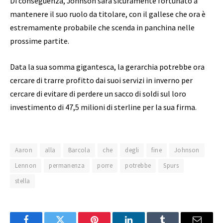
Di conseguenza, Johnson sarà sicuramente fortunato a
mantenere il suo ruolo da titolare, con il gallese che ora è
estremamente probabile che scenda in panchina nelle
prossime partite.
Data la sua somma gigantesca, la gerarchia potrebbe ora
cercare di trarre profitto dai suoi servizi in inverno per
cercare di evitare di perdere un sacco di soldi sul loro
investimento di 47,5 milioni di sterline per la sua firma.
Aaron
alla
Barcola
che
degli
fine
Johnson
Lennon
permanenza
porre
potrebbe
Spurs
stella