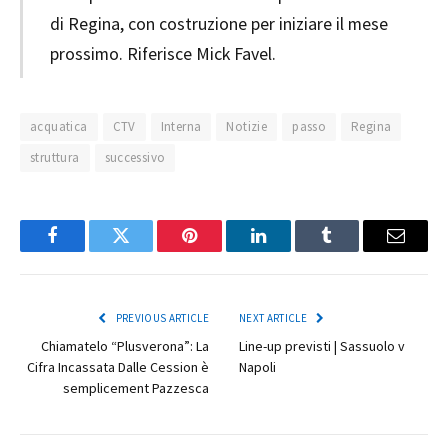
di Regina, con costruzione per iniziare il mese
prossimo. Riferisce Mick Favel.
acquatica
CTV
Interna
Notizie
passo
Regina
struttura
successivo
Facebook
Twitter
Pinterest
LinkedIn
Tumblr
Email
PREVIOUS ARTICLE
NEXT ARTICLE
Chiamatelo “Plusverona”: La
Line-up previsti | Sassuolo v
Cifra Incassata Dalle Cession è
Napoli
semplicement Pazzesca