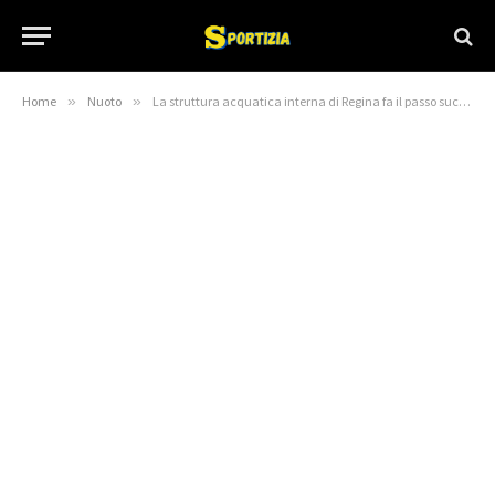
Home
»
Nuoto
»
La struttura acquatica interna di Regina fa il passo successivo | Notizie CTV