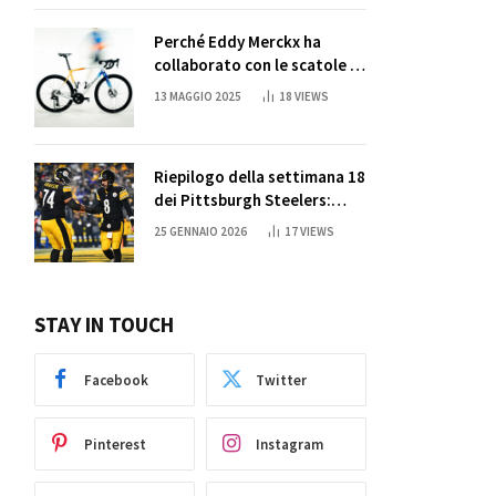
Perché Eddy Merckx ha
collaborato con le scatole di
succo di Sun Capri
13 MAGGIO 2025
18
VIEWS
Riepilogo della settimana 18
dei Pittsburgh Steelers:
credi nei miracoli?
25 GENNAIO 2026
17
VIEWS
STAY IN TOUCH
Facebook
Twitter
Pinterest
Instagram