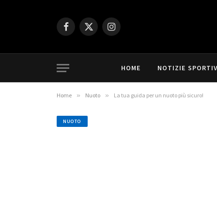
Facebook
X
Instagram
(Twitter)
HOME
NOTIZIE SPORTI
Home
»
Nuoto
»
La tua guida per un nuoto più sicuro!
NUOTO