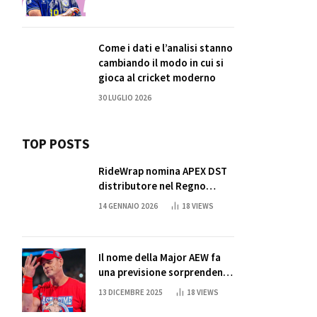
Come i dati e l’analisi stanno
cambiando il modo in cui si
gioca al cricket moderno
30 LUGLIO 2026
TOP POSTS
RideWrap nomina APEX DST
distributore nel Regno
Unito
14 GENNAIO 2026
18
VIEWS
Il nome della Major AEW fa
una previsione sorprendente
per la partita di ritiro di
13 DICEMBRE 2025
18
VIEWS
John Cena