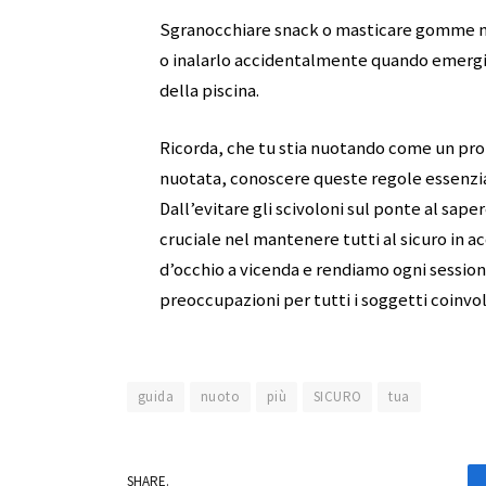
Sgranocchiare snack o masticare gomme me
o inalarlo accidentalmente quando emergi 
della piscina.
Ricorda, che tu stia nuotando come un pr
nuotata, conoscere queste regole essenzial
Dall’evitare gli scivoloni sul ponte al sap
cruciale nel mantenere tutti al sicuro in 
d’occhio a vicenda e rendiamo ogni sessio
preoccupazioni per tutti i soggetti coinvol
guida
nuoto
più
SICURO
tua
SHARE.