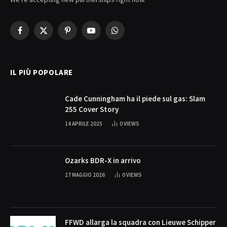
Facebook
X
Pinterest
YouTube
WhatsApp
(Twitter)
IL PIÙ POPOLARE
Cade Cunningham ha il piede sul gas: Slam
255 Cover Story
14 APRILE 2025
0
VIEWS
Ozarks BDR-X in arrivo
27 MAGGIO 2026
0
VIEWS
FFWD allarga la squadra con Lieuwe Schipper