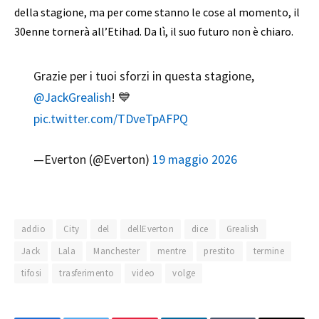
della stagione, ma per come stanno le cose al momento, il
30enne tornerà all’Etihad. Da lì, il suo futuro non è chiaro.
Grazie per i tuoi sforzi in questa stagione,
@JackGrealish
! 💙
pic.twitter.com/TDveTpAFPQ
—Everton (@Everton)
19 maggio 2026
addio
City
del
dellEverton
dice
Grealish
Jack
Lala
Manchester
mentre
prestito
termine
tifosi
trasferimento
video
volge