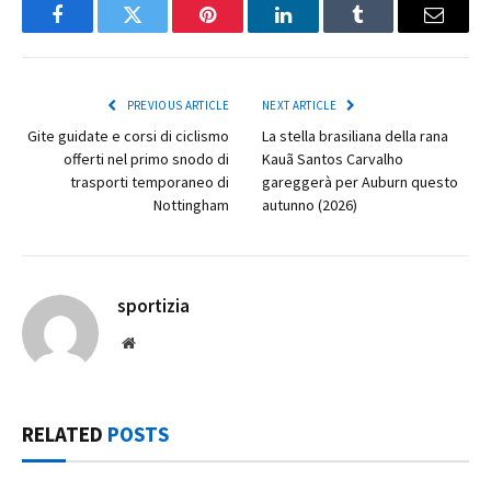
Facebook
Twitter
Pinterest
LinkedIn
Tumblr
Email
PREVIOUS ARTICLE
NEXT ARTICLE
Gite guidate e corsi di ciclismo
La stella brasiliana della rana
offerti nel primo snodo di
Kauã Santos Carvalho
trasporti temporaneo di
gareggerà per Auburn questo
Nottingham
autunno (2026)
sportizia
Website
RELATED
POSTS