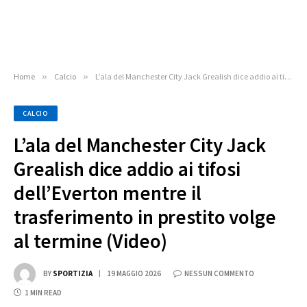
Home
»
Calcio
»
L’ala del Manchester City Jack Grealish dice addio ai tifosi dell’Everton mentre il trasferimento in prestito volge al termine (Video)
CALCIO
L’ala del Manchester City Jack
Grealish dice addio ai tifosi
dell’Everton mentre il
trasferimento in prestito volge
al termine (Video)
BY
SPORTIZIA
19 MAGGIO 2026
NESSUN COMMENTO
1 MIN READ