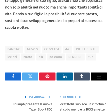
sviluppo generale di tuo figlio, assicurando che acquisisca
non solo abilità nel nuoto ma anche importanti abilità di
vita. Dando a tuo figlio la possibilità di nuotare presto,
sostieni il suo sviluppo generale e lo prepari al successo a
scuola e oltre.
BAMBINO
benefici
COGNITIVI
del
INTELLIGENTE
lezioni
nuoto
più
possono
RENDERE
tuo
Facebook
Twitter
Pinterest
LinkedIn
Tumblr
Email
PREVIOUS ARTICLE
NEXT ARTICLE
Triumph presenta la nuova
Virat Kohli subisce un infortunio
Tiger Sport 800
al collo mentre la BCCI emette