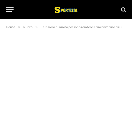
Home
»
Nuoto
»
Le lezioni di nuoto possono rendere il tuo bambino più intelligente? I benefici cognitivi del nuoto