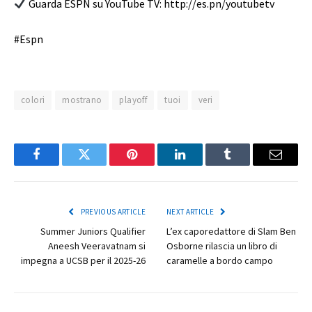
Guarda ESPN su YouTube TV: http://es.pn/youtubetv
#Espn
colori
mostrano
playoff
tuoi
veri
Facebook
Twitter
Pinterest
LinkedIn
Tumblr
Email
PREVIOUS ARTICLE
NEXT ARTICLE
Summer Juniors Qualifier
L’ex caporedattore di Slam Ben
Aneesh Veeravatnam si
Osborne rilascia un libro di
impegna a UCSB per il 2025-26
caramelle a bordo campo