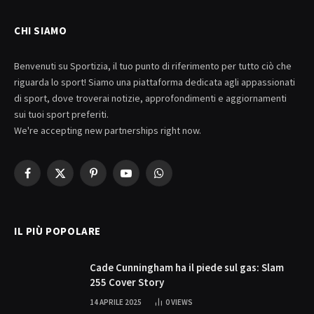
CHI SIAMO
Benvenuti su Sportizia, il tuo punto di riferimento per tutto ciò che
riguarda lo sport! Siamo una piattaforma dedicata agli appassionati
di sport, dove troverai notizie, approfondimenti e aggiornamenti
sui tuoi sport preferiti.
We're accepting new partnerships right now.
Facebook
X
Pinterest
YouTube
WhatsApp
(Twitter)
IL PIÙ POPOLARE
Cade Cunningham ha il piede sul gas: Slam
255 Cover Story
14 APRILE 2025
0
VIEWS