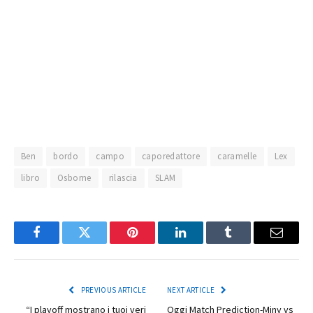
Salta
al
contenuto
Ben
bordo
campo
caporedattore
caramelle
Lex
libro
Osborne
rilascia
SLAM
Facebook
Twitter
Pinterest
LinkedIn
Tumblr
Email
PREVIOUS ARTICLE
NEXT ARTICLE
“I playoff mostrano i tuoi veri
Oggi Match Prediction-Miny vs