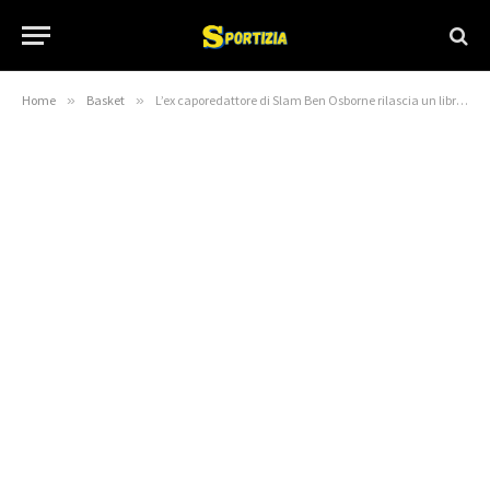
Home
»
Basket
»
L’ex caporedattore di Slam Ben Osborne rilascia un libro di caramelle a bordo campo