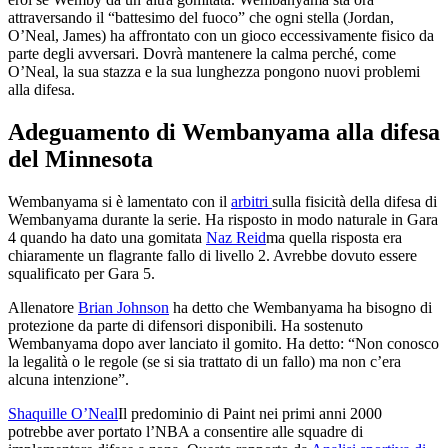
attraversando il “battesimo del fuoco” che ogni stella (Jordan,
O’Neal, James) ha affrontato con un gioco eccessivamente fisico da
parte degli avversari. Dovrà mantenere la calma perché, come
O’Neal, la sua stazza e la sua lunghezza pongono nuovi problemi
alla difesa.
Adeguamento di Wembanyama alla difesa
del Minnesota
Wembanyama si è lamentato con il
arbitri
sulla fisicità della difesa di
Wembanyama durante la serie. Ha risposto in modo naturale in Gara
4 quando ha dato una gomitata
Naz Reid
ma quella risposta era
chiaramente un flagrante fallo di livello 2. Avrebbe dovuto essere
squalificato per Gara 5.
Allenatore
Brian Johnson
ha detto che Wembanyama ha bisogno di
protezione da parte di difensori disponibili. Ha sostenuto
Wembanyama dopo aver lanciato il gomito. Ha detto: “Non conosco
la legalità o le regole (se si sia trattato di un fallo) ma non c’era
alcuna intenzione”.
Shaquille O’Neal
Il predominio di Paint nei primi anni 2000
potrebbe aver portato l’NBA a consentire alle squadre di