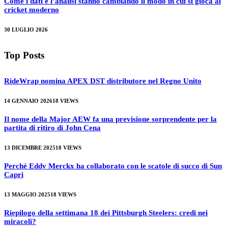
Come i dati e l’analisi stanno cambiando il modo in cui si gioca al
cricket moderno
30 LUGLIO 2026
Top Posts
RideWrap nomina APEX DST distributore nel Regno Unito
14 GENNAIO 2026
18
VIEWS
Il nome della Major AEW fa una previsione sorprendente per la
partita di ritiro di John Cena
13 DICEMBRE 2025
18
VIEWS
Perché Eddy Merckx ha collaborato con le scatole di succo di Sun
Capri
13 MAGGIO 2025
18
VIEWS
Riepilogo della settimana 18 dei Pittsburgh Steelers: credi nei
miracoli?