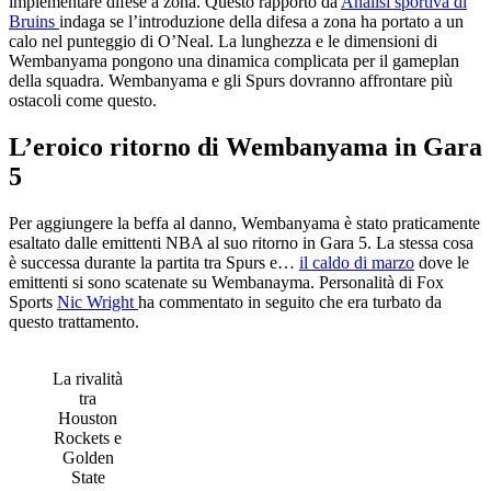
implementare difese a zona. Questo rapporto da
Analisi sportiva di
Bruins
indaga se l’introduzione della difesa a zona ha portato a un
calo nel punteggio di O’Neal. La lunghezza e le dimensioni di
Wembanyama pongono una dinamica complicata per il gameplan
della squadra. Wembanyama e gli Spurs dovranno affrontare più
ostacoli come questo.
L’eroico ritorno di Wembanyama in Gara
5
Per aggiungere la beffa al danno, Wembanyama è stato praticamente
esaltato dalle emittenti NBA al suo ritorno in Gara 5. La stessa cosa
è successa durante la partita tra Spurs e…
il caldo di marzo
dove le
emittenti si sono scatenate su Wembanayma. Personalità di Fox
Sports
Nic Wright
ha commentato in seguito che era turbato da
questo trattamento.
La rivalità
tra
Houston
Rockets e
Golden
State