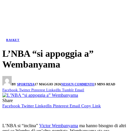
BASKET
L’NBA “si appoggia a”
Wembanyama
BY
SPORTIZIA
17 MAGGIO 2026
NESSUN COMMENTO
3 MINS READ
Facebook
Twitter
Pinterest
LinkedIn
Tumblr
Email
Share
Facebook
Twitter
LinkedIn
Pinterest
Email
Copy Link
L’NBA si “inclina”
Victor Wembanyama
ma hanno bisogno di altri
eroi se Wemby dà un’altra gomitata. Wembanyama sta ora