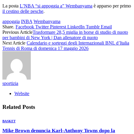
La posta
L’NBA “si appoggia a” Wembanyama
è apparso per primo
il cestino delle pesche
.
appoggia
lNBA
Wembanyama
Share.
Facebook
Twitter
Pinterest
LinkedIn
Tumblr
Email
Previous Article
Trasformare 28,5 miglia in borse di studio di nuoto
per bambini di New York | Dan allenatore di nuoto
Next Article
Calendario e sorteggi degli Internazionali BNL d’Italia
Tennis di Roma di domenica 17 maggio 2026
sportizia
Website
Related
Posts
BASKET
Mike Brown denuncia Karl-Anthony Towns dopo la