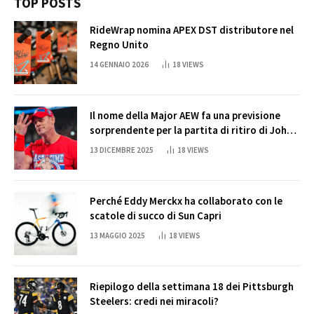
TOP POSTS
RideWrap nomina APEX DST distributore nel
Regno Unito
14 GENNAIO 2026
18
VIEWS
Il nome della Major AEW fa una previsione
sorprendente per la partita di ritiro di John
Cena
13 DICEMBRE 2025
18
VIEWS
Perché Eddy Merckx ha collaborato con le
scatole di succo di Sun Capri
13 MAGGIO 2025
18
VIEWS
Riepilogo della settimana 18 dei Pittsburgh
Steelers: credi nei miracoli?