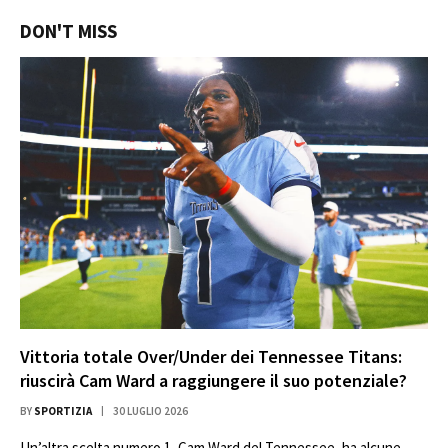
DON'T MISS
Vittoria totale Over/Under dei Tennessee Titans:
riuscirà Cam Ward a raggiungere il suo potenziale?
BY
SPORTIZIA
30 LUGLIO 2026
Un’altra scelta numero 1, Cam Ward del Tennessee, ha alcune