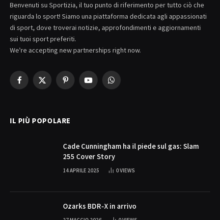
Benvenuti su Sportizia, il tuo punto di riferimento per tutto ciò che
riguarda lo sport! Siamo una piattaforma dedicata agli appassionati
di sport, dove troverai notizie, approfondimenti e aggiornamenti
sui tuoi sport preferiti.
We're accepting new partnerships right now.
Facebook
X
Pinterest
YouTube
WhatsApp
(Twitter)
IL PIÙ POPOLARE
Cade Cunningham ha il piede sul gas: Slam
255 Cover Story
14 APRILE 2025
0
VIEWS
Ozarks BDR-X in arrivo