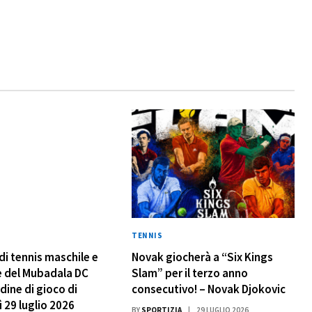
TENNIS
di tennis maschile e
Novak giocherà a “Six Kings
e del Mubadala DC
Slam” per il terzo anno
dine di gioco di
consecutivo! – Novak Djokovic
 29 luglio 2026
BY
SPORTIZIA
29 LUGLIO 2026