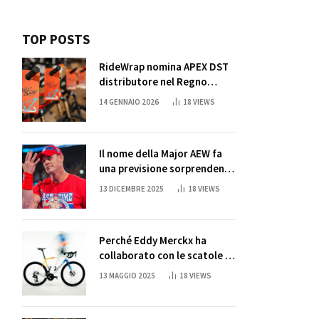
TOP POSTS
RideWrap nomina APEX DST
distributore nel Regno
Unito
14 GENNAIO 2026
18
VIEWS
Il nome della Major AEW fa
una previsione sorprendente
per la partita di ritiro di
13 DICEMBRE 2025
18
VIEWS
John Cena
Perché Eddy Merckx ha
collaborato con le scatole di
succo di Sun Capri
13 MAGGIO 2025
18
VIEWS