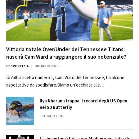
Vittoria totale Over/Under dei Tennessee Titans:
riuscirà Cam Ward a raggiungere il suo potenziale?
BY
SPORTIZIA
30 LUGLIO 2026
Un’altra scelta numero 1, Cam Ward del Tennessee, ha alcune
aspettative da soddisfare.Diamo un’occhiata alle…
Ilya Kharun strappa il record degli US Open
nei 50 Butterfly
30 LUGLIO 2026
La Juventus è fatta per Alajbegovic: tutte le