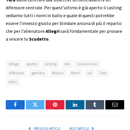
difensore centrale. Per quest’ultimo è già aperto il casting:
vediamo tutti i nomi in ballo e quale di questi potrebbe
essere l’innesto giusto per blindare ancora di più il reparto
che per l’allenatore
Allegri
sarà fondamentale per provare
a vincere lo
Scudetto
.
Allegri
aperto
casting
che
convincono
difensore
gennaio
Milano
Nomi
sul
Tare
tutto
Facebook
Twitter
Pinterest
LinkedIn
Tumblr
Email
PREVIOUS ARTICLE
NEXT ARTICLE