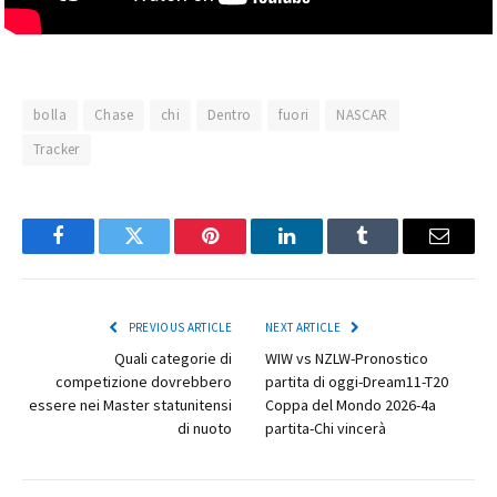
bolla
Chase
chi
Dentro
fuori
NASCAR
Tracker
Facebook
Twitter
Pinterest
LinkedIn
Tumblr
Email
PREVIOUS ARTICLE
NEXT ARTICLE
Quali categorie di
WIW vs NZLW-Pronostico
competizione dovrebbero
partita di oggi-Dream11-T20
essere nei Master statunitensi
Coppa del Mondo 2026-4a
di nuoto
partita-Chi vincerà