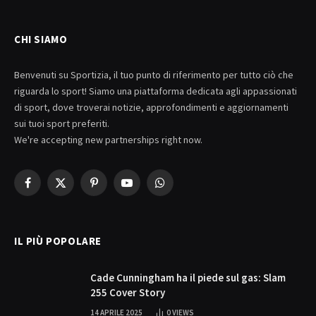
CHI SIAMO
Benvenuti su Sportizia, il tuo punto di riferimento per tutto ciò che
riguarda lo sport! Siamo una piattaforma dedicata agli appassionati
di sport, dove troverai notizie, approfondimenti e aggiornamenti
sui tuoi sport preferiti.
We're accepting new partnerships right now.
Facebook
X
Pinterest
YouTube
WhatsApp
(Twitter)
IL PIÙ POPOLARE
Cade Cunningham ha il piede sul gas: Slam
255 Cover Story
14 APRILE 2025
0
VIEWS