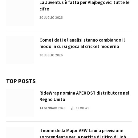
La Juventus è fatta per Alajbegovic: tutte le
cifre
30 LUGLIO 2026
Come i dati e l’analisi stanno cambiando il
modo in cui si gioca al cricket moderno
30 LUGLIO 2026
TOP POSTS
RideWrap nomina APEX DST distributore nel
Regno Unito
14 GENNAIO 2026
18
VIEWS
Il nome della Major AEW fa una previsione
sorprendente per la partita di ritiro di John