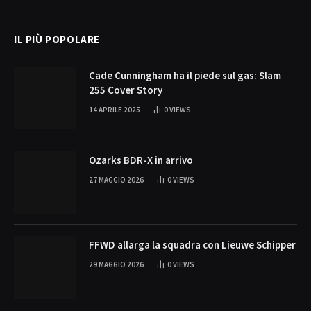
(Twitter)
IL PIÙ POPOLARE
Cade Cunningham ha il piede sul gas: Slam
255 Cover Story
14 APRILE 2025
0
VIEWS
Ozarks BDR-X in arrivo
27 MAGGIO 2026
0
VIEWS
FFWD allarga la squadra con Lieuwe Schipper
29 MAGGIO 2026
0
VIEWS