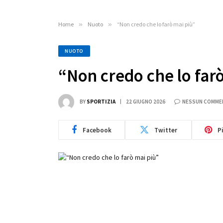
Home
»
Nuoto
»
“Non credo che lo farò mai più”
NUOTO
“Non credo che lo far
BY
SPORTIZIA
22 GIUGNO 2026
NESSUN COMME
Facebook
Twitter
P