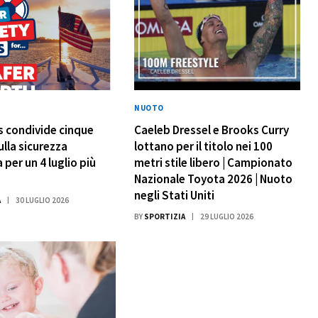
NUOTO
 condivide cinque
Caeleb Dressel e Brooks Curry
ulla sicurezza
lottano per il titolo nei 100
 per un 4 luglio più
metri stile libero | Campionato
Nazionale Toyota 2026 | Nuoto
negli Stati Uniti
A
30 LUGLIO 2026
BY
SPORTIZIA
29 LUGLIO 2026