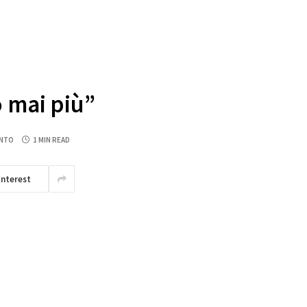
ò mai più”
NTO
1 MIN READ
interest