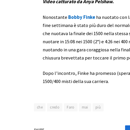
Video catturato da Anya Pelshaw.
Nonostante
Bobby Finke
ha nuotato con la
fine settimana è stato più duro del normale.
che nuotava la finale dei 1500 nella stessa 
nuotare in 15:08 nei 1500 (2°) e 4:26 nei 400 
nuotando in una gara coraggiosa nella finale
chiusura brevettata per toccare il primo po
Dopo l’incontro, Finke ha promesso (spera
1500/400 misti della sua carriera.
che
credo
Faro
mai
più
SHARE.