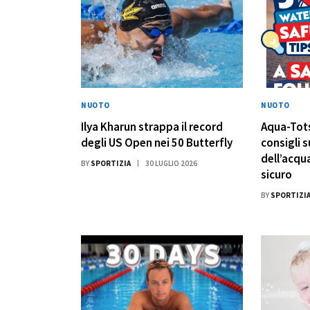
NUOTO
NUOTO
Ilya Kharun strappa il record
Aqua-Tots
degli US Open nei 50 Butterfly
consigli s
dell’acqua
BY
SPORTIZIA
30 LUGLIO 2026
sicuro
BY
SPORTIZI