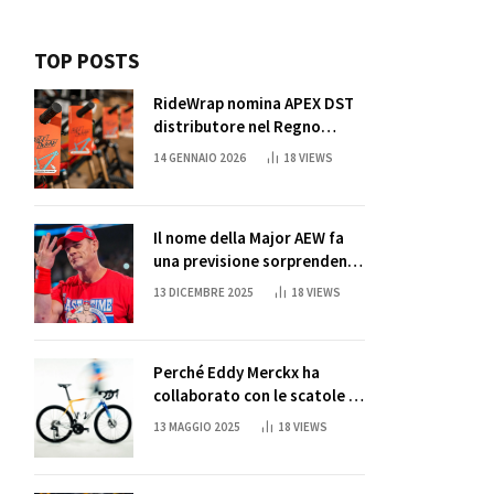
TOP POSTS
RideWrap nomina APEX DST
distributore nel Regno
Unito
14 GENNAIO 2026
18
VIEWS
Il nome della Major AEW fa
una previsione sorprendente
per la partita di ritiro di
13 DICEMBRE 2025
18
VIEWS
John Cena
Perché Eddy Merckx ha
collaborato con le scatole di
succo di Sun Capri
13 MAGGIO 2025
18
VIEWS