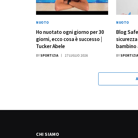
NUOTO
NUOTO
Ho nuotato ogni giorno per 30
Blog Safe
giorni, ecco cosa è successo |
sicurezza 
Tucker Abele
bambino 
BY
SPORTIZIA
27 LUGLIO 2026
BY
SPORTIZI
CHI SIAMO