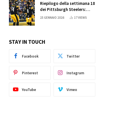
Riepilogo della settimana 18
dei Pittsburgh Steelers:
credi nei miracoli?
25 GENNAIO 2026
17
VIEWS
STAY IN TOUCH
Facebook
Twitter
Pinterest
Instagram
YouTube
Vimeo