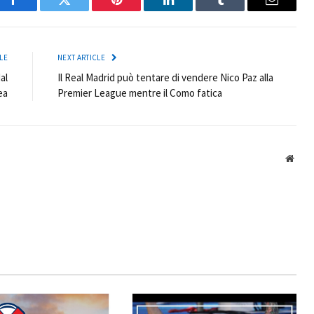
Facebook
Twitter
Pinterest
LinkedIn
Tumblr
Email
LE
NEXT ARTICLE
al
Il Real Madrid può tentare di vendere Nico Paz alla
ea
Premier League mentre il Como fatica
Webs