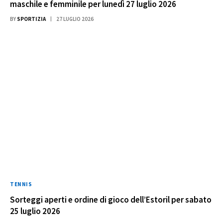
maschile e femminile per lunedì 27 luglio 2026
BY
SPORTIZIA
27 LUGLIO 2026
TENNIS
Sorteggi aperti e ordine di gioco dell’Estoril per sabato
25 luglio 2026