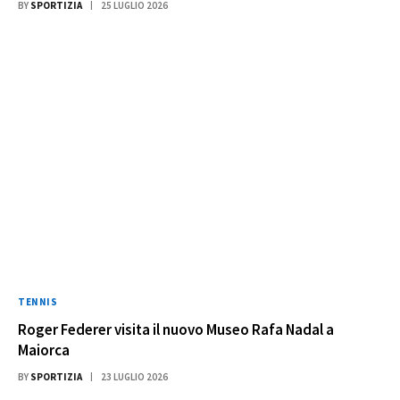
BY
SPORTIZIA
25 LUGLIO 2026
TENNIS
Roger Federer visita il nuovo Museo Rafa Nadal a
Maiorca
BY
SPORTIZIA
23 LUGLIO 2026