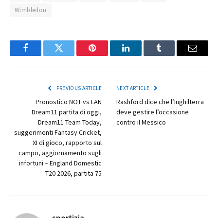
Wimbledon
Facebook
Twitter
Pinterest
LinkedIn
Tumblr
Email
PREVIOUS ARTICLE
NEXT ARTICLE
Pronostico NOT vs LAN
Rashford dice che l’Inghilterra
Dream11 partita di oggi,
deve gestire l’occasione
Dream11 Team Today,
contro il Messico
suggerimenti Fantasy Cricket,
XI di gioco, rapporto sul
campo, aggiornamento sugli
infortuni – England Domestic
T20 2026, partita 75
sportizia