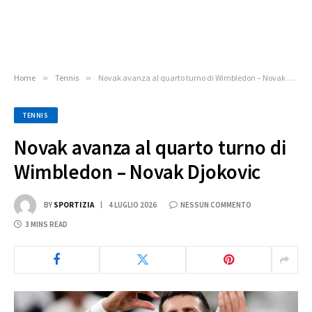
Home
»
Tennis
»
Novak avanza al quarto turno di Wimbledon – Novak Djokovic
TENNIS
Novak avanza al quarto turno di
Wimbledon – Novak Djokovic
BY
SPORTIZIA
4 LUGLIO 2026
NESSUN COMMENTO
3 MINS READ