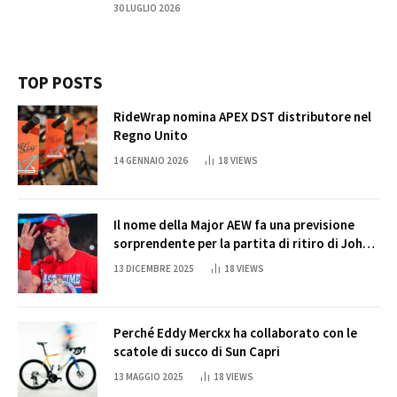
30 LUGLIO 2026
TOP POSTS
RideWrap nomina APEX DST distributore nel
Regno Unito
14 GENNAIO 2026
18
VIEWS
Il nome della Major AEW fa una previsione
sorprendente per la partita di ritiro di John
Cena
13 DICEMBRE 2025
18
VIEWS
Perché Eddy Merckx ha collaborato con le
scatole di succo di Sun Capri
13 MAGGIO 2025
18
VIEWS