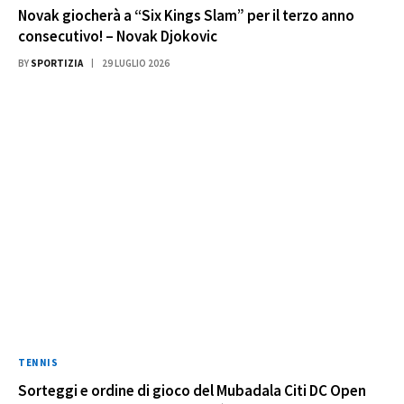
Novak giocherà a “Six Kings Slam” per il terzo anno
consecutivo! – Novak Djokovic
BY
SPORTIZIA
29 LUGLIO 2026
TENNIS
Sorteggi e ordine di gioco del Mubadala Citi DC Open