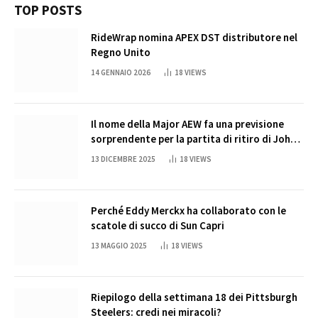
TOP POSTS
RideWrap nomina APEX DST distributore nel
Regno Unito
14 GENNAIO 2026
18
VIEWS
Il nome della Major AEW fa una previsione
sorprendente per la partita di ritiro di John
Cena
13 DICEMBRE 2025
18
VIEWS
Perché Eddy Merckx ha collaborato con le
scatole di succo di Sun Capri
13 MAGGIO 2025
18
VIEWS
Riepilogo della settimana 18 dei Pittsburgh
Steelers: credi nei miracoli?