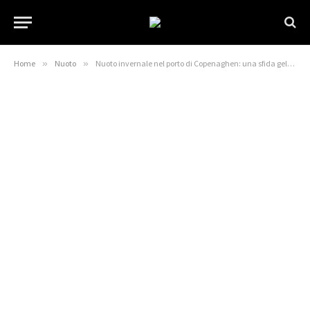
Home
»
Nuoto
»
Nuoto invernale nel porto di Copenaghen: una sfida gelida! | Notizie DRM