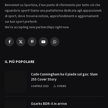
Benvenuti su Sportizia, il tuo punto di riferimento per tutto ciò che
riguarda lo sport! Siamo una piattaforma dedicata agli appassionati
di sport, dove troverai notizie, approfondimenti e aggiornamenti
sui tuoi sport preferiti.
We're accepting new partnerships right now.
Facebook
X
Pinterest
YouTube
WhatsApp
(Twitter)
IL PIÙ POPOLARE
Cade Cunningham ha il piede sul gas: Slam
255 Cover Story
14 APRILE 2025
0
VIEWS
Ozarks BDR-X in arrivo