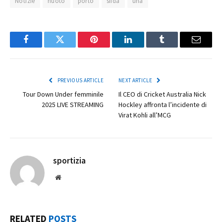
Notizie
nuoto
porto
sfida
una
Facebook
Twitter
Pinterest
LinkedIn
Tumblr
Email
PREVIOUS ARTICLE
NEXT ARTICLE
Tour Down Under femminile
Il CEO di Cricket Australia Nick
2025 LIVE STREAMING
Hockley affronta l’incidente di
Virat Kohli all’MCG
sportizia
Website
RELATED
POSTS