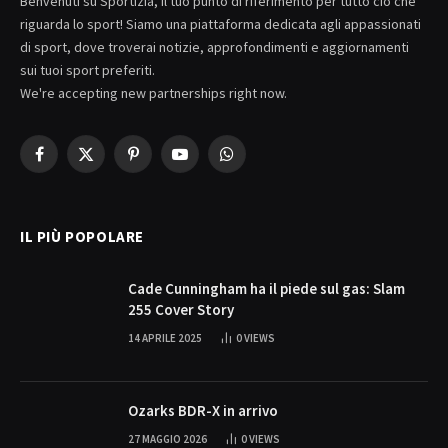
Benvenuti su Sportizia, il tuo punto di riferimento per tutto ciò che
riguarda lo sport! Siamo una piattaforma dedicata agli appassionati
di sport, dove troverai notizie, approfondimenti e aggiornamenti
sui tuoi sport preferiti.
We're accepting new partnerships right now.
Facebook
X
Pinterest
YouTube
WhatsApp
(Twitter)
IL PIÙ POPOLARE
Cade Cunningham ha il piede sul gas: Slam
255 Cover Story
14 APRILE 2025
0
VIEWS
Ozarks BDR-X in arrivo
27 MAGGIO 2026
0
VIEWS