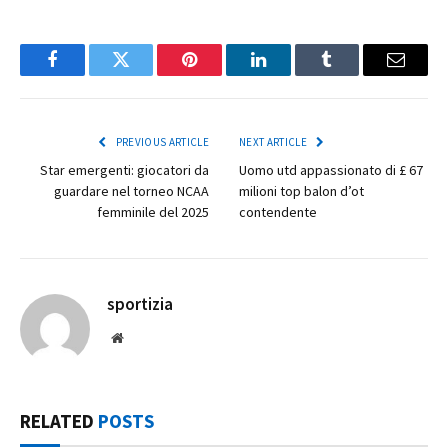
Facebook
Twitter
Pinterest
LinkedIn
Tumblr
Email
PREVIOUS ARTICLE
NEXT ARTICLE
Star emergenti: giocatori da
Uomo utd appassionato di £ 67
guardare nel torneo NCAA
milioni top balon d’ot
femminile del 2025
contendente
sportizia
Website
RELATED
POSTS