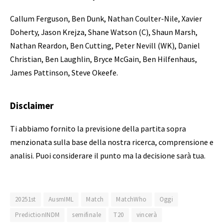
Callum Ferguson, Ben Dunk, Nathan Coulter-Nile, Xavier
Doherty, Jason Krejza, Shane Watson (C), Shaun Marsh,
Nathan Reardon, Ben Cutting, Peter Nevill (WK), Daniel
Christian, Ben Laughlin, Bryce McGain, Ben Hilfenhaus,
James Pattinson, Steve Okeefe.
Disclaimer
Ti abbiamo fornito la previsione della partita sopra
menzionata sulla base della nostra ricerca, comprensione e
analisi. Puoi considerare il punto ma la decisione sarà tua.
20251st
AusmIML
Match
MatchWho
Oggi
PredictionINDM
semifinale
T20
vincerà