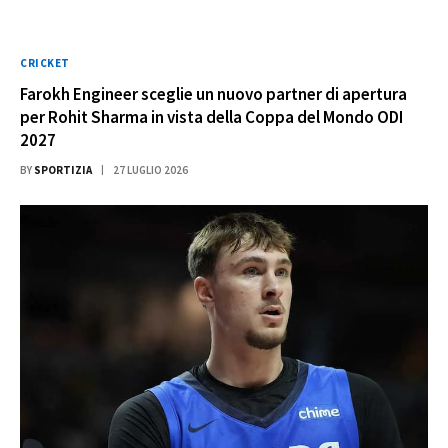
CRICKET
Farokh Engineer sceglie un nuovo partner di apertura
per Rohit Sharma in vista della Coppa del Mondo ODI
2027
BY
SPORTIZIA
27 LUGLIO 2026