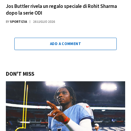
Jos Buttler rivela un regalo speciale di Rohit Sharma
dopo la serie ODI
BY
SPORTIZIA
26 LUGLIO 2026
ADD A COMMENT
DON'T MISS