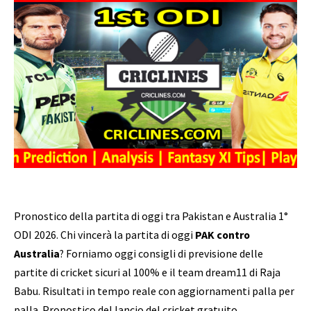
Pronostico della partita di oggi tra Pakistan e Australia 1°
ODI 2026. Chi vincerà la partita di oggi
PAK contro
Australia
? Forniamo oggi consigli di previsione delle
partite di cricket sicuri al 100% e il team dream11 di Raja
Babu. Risultati in tempo reale con aggiornamenti palla per
palla. Pronostico del lancio del cricket gratuito.