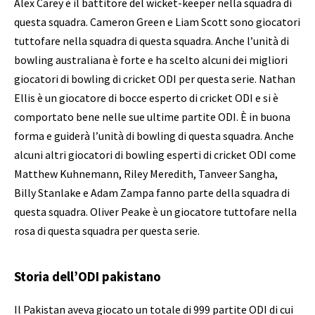
Alex Carey è il battitore del wicket-keeper nella squadra di
questa squadra. Cameron Green e Liam Scott sono giocatori
tuttofare nella squadra di questa squadra. Anche l’unità di
bowling australiana è forte e ha scelto alcuni dei migliori
giocatori di bowling di cricket ODI per questa serie. Nathan
Ellis è un giocatore di bocce esperto di cricket ODI e si è
comportato bene nelle sue ultime partite ODI. È in buona
forma e guiderà l’unità di bowling di questa squadra. Anche
alcuni altri giocatori di bowling esperti di cricket ODI come
Matthew Kuhnemann, Riley Meredith, Tanveer Sangha,
Billy Stanlake e Adam Zampa fanno parte della squadra di
questa squadra. Oliver Peake è un giocatore tuttofare nella
rosa di questa squadra per questa serie.
Storia dell’ODI pakistano
Il Pakistan aveva giocato un totale di 999 partite ODI di cui