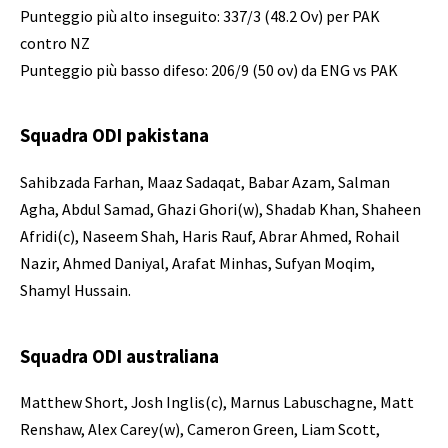
Punteggio più alto inseguito: 337/3 (48.2 Ov) per PAK
contro NZ
Punteggio più basso difeso: 206/9 (50 ov) da ENG vs PAK
Squadra ODI pakistana
Sahibzada Farhan, Maaz Sadaqat, Babar Azam, Salman
Agha, Abdul Samad, Ghazi Ghori(w), Shadab Khan, Shaheen
Afridi(c), Naseem Shah, Haris Rauf, Abrar Ahmed, Rohail
Nazir, Ahmed Daniyal, Arafat Minhas, Sufyan Moqim,
Shamyl Hussain.
Squadra ODI australiana
Matthew Short, Josh Inglis(c), Marnus Labuschagne, Matt
Renshaw, Alex Carey(w), Cameron Green, Liam Scott,