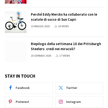
Perché Eddy Merckx ha collaborato con le
scatole di succo di Sun Capri
13 MAGGIO 2025
18
VIEWS
Riepilogo della settimana 18 dei Pittsburgh
Steelers: credi nei miracoli?
25 GENNAIO 2026
17
VIEWS
STAY IN TOUCH
Facebook
Twitter
Pinterest
Instagram