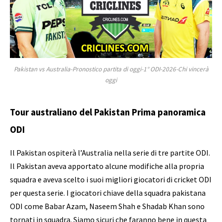
Pakistan vs Australia-Pronostico partita di oggi-1° ODI-2026-Chi vincerà
oggi
Tour australiano del Pakistan Prima panoramica
ODI
Il Pakistan ospiterà l’Australia nella serie di tre partite ODI.
Il Pakistan aveva apportato alcune modifiche alla propria
squadra e aveva scelto i suoi migliori giocatori di cricket ODI
per questa serie. I giocatori chiave della squadra pakistana
ODI come Babar Azam, Naseem Shah e Shadab Khan sono
tornati in squadra. Siamo sicuri che faranno bene in questa