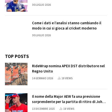
30 LUGLIO 2026
Come i dati e l’analisi stanno cambiando il
modo in cui si gioca al cricket moderno
30 LUGLIO 2026
TOP POSTS
RideWrap nomina APEX DST distributore nel
Regno Unito
14 GENNAIO 2026
18
VIEWS
Il nome della Major AEW fa una previsione
sorprendente per la partita di ritiro di John
Cena
13 DICEMBRE 2025
18
VIEWS