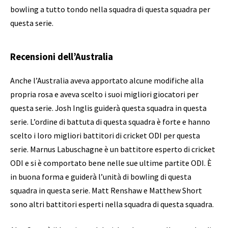
bowling a tutto tondo nella squadra di questa squadra per
questa serie.
Recensioni dell’Australia
Anche l’Australia aveva apportato alcune modifiche alla
propria rosa e aveva scelto i suoi migliori giocatori per
questa serie. Josh Inglis guiderà questa squadra in questa
serie. L’ordine di battuta di questa squadra è forte e hanno
scelto i loro migliori battitori di cricket ODI per questa
serie. Marnus Labuschagne è un battitore esperto di cricket
ODI e si è comportato bene nelle sue ultime partite ODI. È
in buona forma e guiderà l’unità di bowling di questa
squadra in questa serie. Matt Renshaw e Matthew Short
sono altri battitori esperti nella squadra di questa squadra.