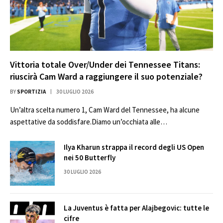
Vittoria totale Over/Under dei Tennessee Titans:
riuscirà Cam Ward a raggiungere il suo potenziale?
BY
SPORTIZIA
30 LUGLIO 2026
Un’altra scelta numero 1, Cam Ward del Tennessee, ha alcune
aspettative da soddisfare.Diamo un’occhiata alle…
Ilya Kharun strappa il record degli US Open
nei 50 Butterfly
30 LUGLIO 2026
La Juventus è fatta per Alajbegovic: tutte le
cifre