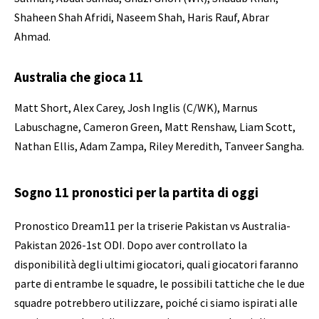
Shaheen Shah Afridi, Naseem Shah, Haris Rauf, Abrar
Ahmad.
Australia che gioca 11
Matt Short, Alex Carey, Josh Inglis (C/WK), Marnus
Labuschagne, Cameron Green, Matt Renshaw, Liam Scott,
Nathan Ellis, Adam Zampa, Riley Meredith, Tanveer Sangha.
Sogno 11 pronostici per la partita di oggi
Pronostico Dream11 per la triserie Pakistan vs Australia-
Pakistan 2026-1st ODI. Dopo aver controllato la
disponibilità degli ultimi giocatori, quali giocatori faranno
parte di entrambe le squadre, le possibili tattiche che le due
squadre potrebbero utilizzare, poiché ci siamo ispirati alle