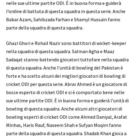
nelle sue ultime partite ODI. È in buona forma e guiderà
l’ordine di battuta di questa squadra in questa serie. Anche
Babar Azam, Sahibzada Farhan e Shamyl Hussain fanno
parte della squadra di questa squadra.
Ghazi Ghori e Rohail Nazir sono battitori di wicket-keeper
nella squadra di questa squadra. Salman Agha e Maaz
Sadaqat stanno battendo giocatori tuttofare nella squadra
di questa squadra. Anche l’unità di bowling del Pakistan è
forte e ha scelto alcuni dei migliori giocatori di bowling di
cricket ODI per questa serie. Abrar Ahmed è un giocatore di
bocce esperto di cricket ODI e si è comportato bene nelle
sue ultime partite ODI. È in buona forma e guiderà l’unità di
bowling di questa squadra. Anche alcuni altri giocatori di
bowling esperti di cricket ODI come Ahmed Daniyal, Arafat
Minhas, Haris Rauf, Naseem Shah e Sufyan Moqim fanno
parte della squadra di questa squadra. Shadab Khan gioca a