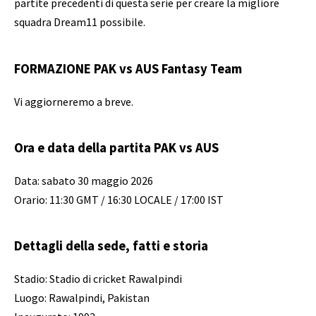
partite precedenti di questa serie per creare la migliore
squadra Dream11 possibile.
FORMAZIONE PAK vs AUS Fantasy Team
Vi aggiorneremo a breve.
Ora e data della partita PAK vs AUS
Data: sabato 30 maggio 2026
Orario: 11:30 GMT / 16:30 LOCALE / 17:00 IST
Dettagli della sede, fatti e storia
Stadio: Stadio di cricket Rawalpindi
Luogo: Rawalpindi, Pakistan