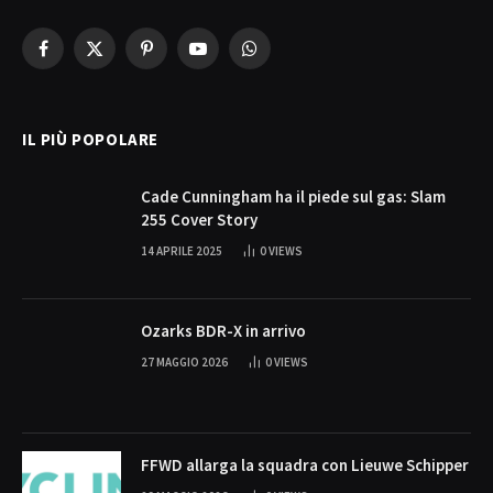
Facebook
X
Pinterest
YouTube
WhatsApp
(Twitter)
IL PIÙ POPOLARE
Cade Cunningham ha il piede sul gas: Slam
255 Cover Story
14 APRILE 2025
0
VIEWS
Ozarks BDR-X in arrivo
27 MAGGIO 2026
0
VIEWS
FFWD allarga la squadra con Lieuwe Schipper