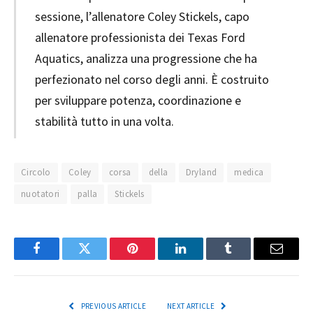
sessione, l’allenatore Coley Stickels, capo
allenatore professionista dei Texas Ford
Aquatics, analizza una progressione che ha
perfezionato nel corso degli anni. È costruito
per sviluppare potenza, coordinazione e
stabilità tutto in una volta.
Circolo
Coley
corsa
della
Dryland
medica
nuotatori
palla
Stickels
Facebook
Twitter
Pinterest
LinkedIn
Tumblr
Email
PREVIOUS ARTICLE
NEXT ARTICLE