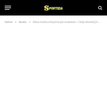
Home
»
Nuoto
»
Palla medica Dryland per nuotatori – Coley Stickels | Il Circolo della Corsa