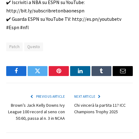
✔️ Iscriviti a NBA su ESPN su YouTube:
http://bit.ly/subscribretonbaonespn
✔️ Guarda ESPN su YouTube TV: http://es.pn/youtubetv
#Espn #nfl
Patch
Questo
Facebook
Twitter
Pinterest
LinkedIn
Tumblr
Email
PREVIOUS ARTICLE
NEXT ARTICLE
Brown’s Jack Kelly Downs Ivy
Chi vincerà la partita 11? ICC
League 100 record al seno con
Champions Trophy 2025
50.60, passa al n. 3 in NCAA