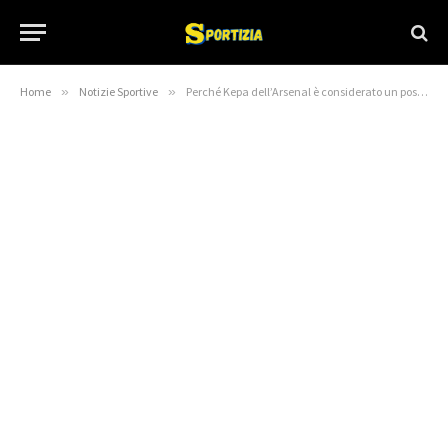
Home
»
Notizie Sportive
»
Perché Kepa dell’Arsenal è considerato un possibile obiettivo dell’Inter