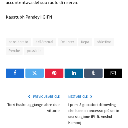
accontentava del suo ruolo di riserva.
Kaustubh Pandey I GIFN
considerato
dellArsenal
Dellinter
Kepa
obiettivo
Perché
possibile
Facebook
Twitter
Pinterest
LinkedIn
Tumblr
Email
PREVIOUS ARTICLE
NEXT ARTICLE
Torri Huske aggiunge altre due
I primi 3 giocatori di bowling
vittorie
che hanno concesso più sei in
una stagione IPL ft. Anshul
Kamboj