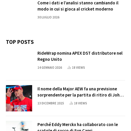
Come i dati e l’analisi stanno cambiando il
modo in cui si gioca al cricket moderno
30 LUGLIO 2026
TOP POSTS
RideWrap nomina APEX DST distributore nel
Regno Unito
14 GENNAIO 2026
18
VIEWS
Il nome della Major AEW fa una previsione
sorprendente per la partita di ritiro di John
Cena
13 DICEMBRE 2025
18
VIEWS
Perché Eddy Merckx ha collaborato con le
scatole di succo di Sun Capri