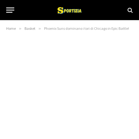
Home
»
Basket
»
Phoenix Suns dominano i tori di Chicago in Epic Battle!