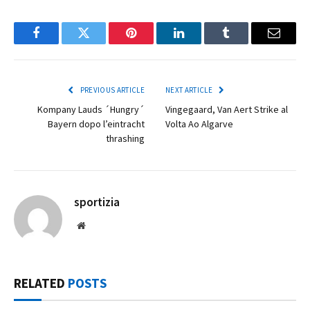
Facebook
Twitter
Pinterest
LinkedIn
Tumblr
Email
PREVIOUS ARTICLE
NEXT ARTICLE
Kompany Lauds ´Hungry´
Vingegaard, Van Aert Strike al
Bayern dopo l’eintracht
Volta Ao Algarve
thrashing
sportizia
Website
RELATED
POSTS