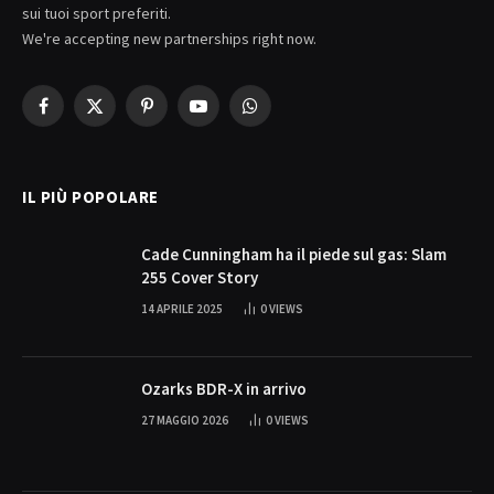
sui tuoi sport preferiti.
We're accepting new partnerships right now.
Facebook
X
Pinterest
YouTube
WhatsApp
(Twitter)
IL PIÙ POPOLARE
Cade Cunningham ha il piede sul gas: Slam
255 Cover Story
14 APRILE 2025
0
VIEWS
Ozarks BDR-X in arrivo
27 MAGGIO 2026
0
VIEWS