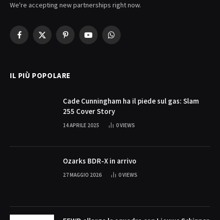
We're accepting new partnerships right now.
Facebook
X
Pinterest
YouTube
WhatsApp
(Twitter)
IL PIÙ POPOLARE
Cade Cunningham ha il piede sul gas: Slam
255 Cover Story
14 APRILE 2025
0
VIEWS
Ozarks BDR-X in arrivo
27 MAGGIO 2026
0
VIEWS