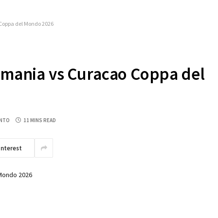
 Coppa del Mondo 2026
ermania vs Curacao Coppa del
NTO
11 MINS READ
interest