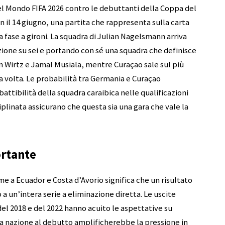
el Mondo FIFA 2026 contro le debuttanti della Coppa del
il 14 giugno, una partita che rappresenta sulla carta
ra fase a gironi. La squadra di Julian Nagelsmann arriva
zione su sei e portando con sé una squadra che definisce
n Wirtz e Jamal Musiala, mentre Curaçao sale sul più
a volta. Le probabilità tra Germania e Curaçao
battibilità della squadra caraibica nelle qualificazioni
iplinata assicurano che questa sia una gara che vale la
ortante
e a Ecuador e Costa d’Avorio significa che un risultato
 a un’intera serie a eliminazione diretta. Le uscite
 del 2018 e del 2022 hanno acuito le aspettative su
a nazione al debutto amplificherebbe la pressione in