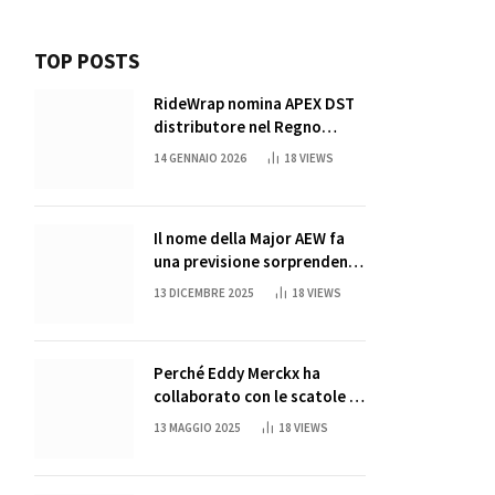
TOP POSTS
RideWrap nomina APEX DST
distributore nel Regno
Unito
14 GENNAIO 2026
18
VIEWS
Il nome della Major AEW fa
una previsione sorprendente
per la partita di ritiro di
13 DICEMBRE 2025
18
VIEWS
John Cena
Perché Eddy Merckx ha
collaborato con le scatole di
succo di Sun Capri
13 MAGGIO 2025
18
VIEWS