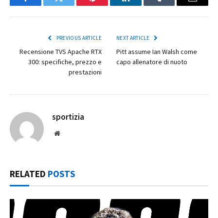
Facebook
Twitter
Pinterest
LinkedIn
Tumblr
Email
PREVIOUS ARTICLE
NEXT ARTICLE
Recensione TVS Apache RTX
Pitt assume Ian Walsh come
300: specifiche, prezzo e
capo allenatore di nuoto
prestazioni
sportizia
Website
RELATED
POSTS