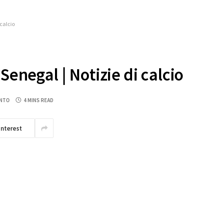
 calcio
Senegal | Notizie di calcio
NTO
4 MINS READ
interest