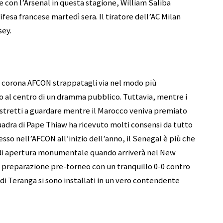
con l’Arsenal in questa stagione, William Saliba
fesa francese martedì sera. Il tiratore dell’AC Milan
sey.
a corona AFCON strappatagli via nel modo più
to al centro di un dramma pubblico. Tuttavia, mentre i
ostretti a guardare mentre il Marocco veniva premiato
quadra di Pape Thiaw ha ricevuto molti consensi da tutto
esso nell’AFCON all’inizio dell’anno, il Senegal è più che
 di apertura monumentale quando arriverà nel New
a preparazione pre-torneo con un tranquillo 0-0 contro
ons di Teranga si sono installati in un vero contendente