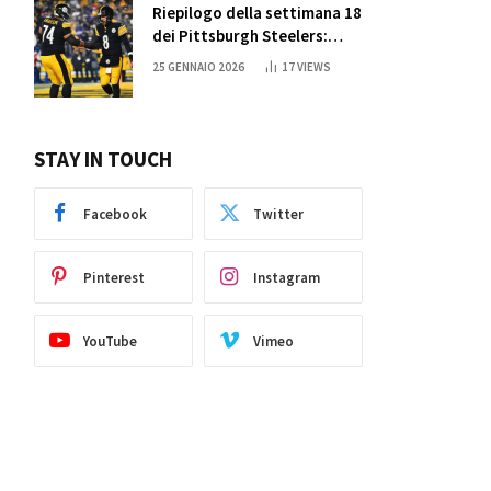
Riepilogo della settimana 18
dei Pittsburgh Steelers:
credi nei miracoli?
25 GENNAIO 2026
17
VIEWS
STAY IN TOUCH
Facebook
Twitter
Pinterest
Instagram
YouTube
Vimeo