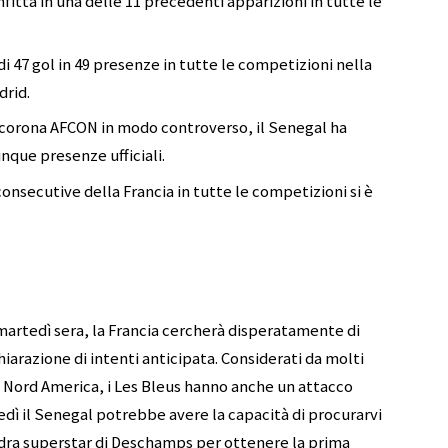
fitta in una delle 11 precedenti apparizioni in tutte le
 47 gol in 49 presenze in tutte le competizioni nella
drid.
a corona AFCON in modo controverso, il Senegal ha
nque presenze ufficiali.
nsecutive della Francia in tutte le competizioni si è
 martedì sera, la Francia cercherà disperatamente di
hiarazione di intenti anticipata. Considerati da molti
in Nord America, i Les Bleus hanno anche un attacco
edì il Senegal potrebbe avere la capacità di procurarvi
adra superstar di Deschamps per ottenere la prima