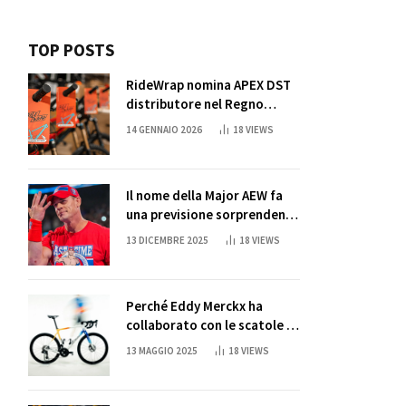
TOP POSTS
RideWrap nomina APEX DST
distributore nel Regno
Unito
14 GENNAIO 2026
18
VIEWS
Il nome della Major AEW fa
una previsione sorprendente
per la partita di ritiro di
13 DICEMBRE 2025
18
VIEWS
John Cena
Perché Eddy Merckx ha
collaborato con le scatole di
succo di Sun Capri
13 MAGGIO 2025
18
VIEWS