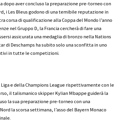
ta dopo aver concluso la preparazione pre-torneo con
ord, i Les Bleus godono di una temibile reputazione in
tra corsa di qualificazione alla Coppa del Mondo l’anno
enze nel Gruppo D, la Francia cercherà di fare una
essersi assicurata una medaglia di bronzo nella Nations
tar di Deschamps ha subito solo una sconfitta in uno
vi in ​​tutte le competizioni.
 Liga e della Champions League rispettivamente con le
rso, il talismanico skipper Kylian Mbappe guiderà la
uso la sua preparazione pre-torneo con una
l Nord la scorsa settimana, l’asso del Bayern Monaco
inale.