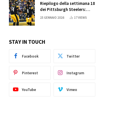
Riepilogo della settimana 18
dei Pittsburgh Steelers:
credi nei miracoli?
25 GENNAIO 2026
17
VIEWS
STAY IN TOUCH
Facebook
Twitter
Pinterest
Instagram
YouTube
Vimeo