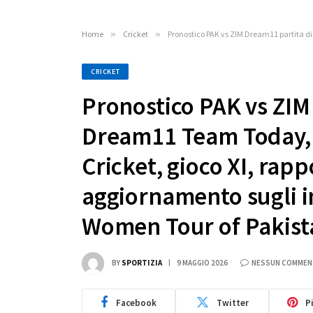
Home
»
Cricket
»
Pronostico PAK vs ZIM Dream11 partita di og
CRICKET
Pronostico PAK vs ZIM
Dream11 Team Today, 
Cricket, gioco XI, rap
aggiornamento sugli 
Women Tour of Pakista
BY
SPORTIZIA
9 MAGGIO 2026
NESSUN COMME
Facebook
Twitter
P