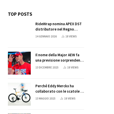
TOP POSTS
RideWrap nomina APEX DST
distributore nel Regno
Unito
14 GENNAIO 2026
18
VIEWS
Il nome della Major AEW fa
una previsione sorprendente
per la partita di ritiro di
13 DICEMBRE 2025
18
VIEWS
John Cena
Perché Eddy Merckx ha
collaborato con le scatole di
succo di Sun Capri
13 MAGGIO 2025
18
VIEWS