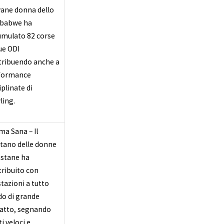
vane donna dello
babwe ha
umulato 82 corse
ue ODI
tribuendo anche a
formance
iplinate di
ling.
ma Sana – Il
itano delle donne
istane ha
ribuito con
tazioni a tutto
do di grande
atto, segnando
i veloci e