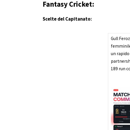
Fantasy Cricket:
Scelte del Capitanato:
Gull Feroz
femminile
un rapido
partnersh
189 run c