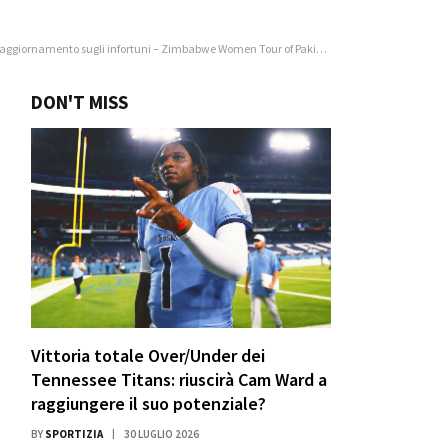
nto sugli infortuni – Zimbabwe Women Tour of Pakistan 2026, 3 ° ODI
DON'T MISS
Vittoria totale Over/Under dei
Tennessee Titans: riuscirà Cam Ward a
raggiungere il suo potenziale?
BY
SPORTIZIA
30 LUGLIO 2026