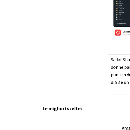
Sadaf Sha
donne pak
punti in d
di 98 e un
Le migliori scelte:
Ama