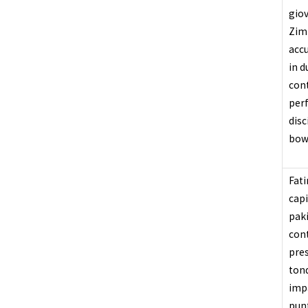
gio
Zim
acc
in d
con
per
disc
bow
Fati
cap
pak
cont
pres
ton
imp
punt