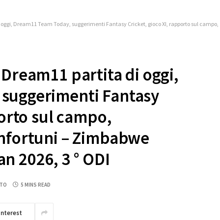
gi, Dream11 Team Today, suggerimenti Fantasy Cricket, gioco XI, rapporto sul campo, aggiorname
 Dream11 partita di oggi,
suggerimenti Fantasy
porto sul campo,
infortuni – Zimbabwe
n 2026, 3 ° ODI
NTO
5 MINS READ
interest