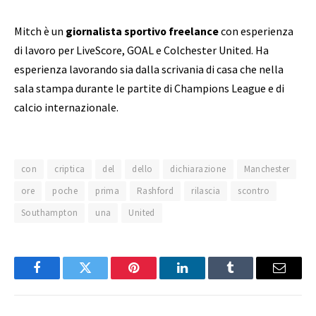
Mitch è un
giornalista sportivo freelance
con esperienza
di lavoro per LiveScore, GOAL e Colchester United. Ha
esperienza lavorando sia dalla scrivania di casa che nella
sala stampa durante le partite di Champions League e di
calcio internazionale.
con
criptica
del
dello
dichiarazione
Manchester
ore
poche
prima
Rashford
rilascia
scontro
Southampton
una
United
Facebook
Twitter
Pinterest
LinkedIn
Tumblr
Email