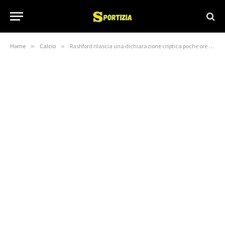
Home
»
Calcio
»
Rashford rilascia una dichiarazione criptica poche ore prima dello scontro del Manchester United con il Southampton