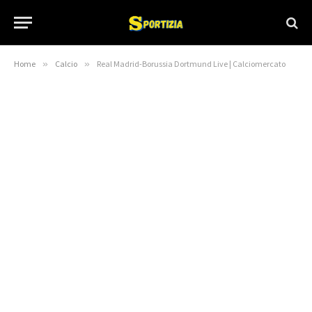
Home
»
Calcio
»
Real Madrid-Borussia Dortmund Live | Calciomercato