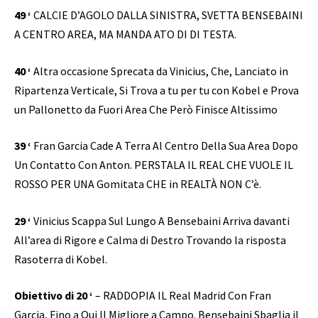
49 ‘
CALCIE D’AGOLO DALLA SINISTRA, SVETTA BENSEBAINI
A CENTRO AREA, MA MANDA ATO DI DI TESTA.
40 ‘
Altra occasione Sprecata da Vinicius, Che, Lanciato in
Ripartenza Verticale, Si Trova a tu per tu con Kobel e Prova
un Pallonetto da Fuori Area Che Però Finisce Altissimo
39 ‘
Fran Garcia Cade A Terra Al Centro Della Sua Area Dopo
Un Contatto Con Anton. PERSTALA IL REAL CHE VUOLE IL
ROSSO PER UNA Gomitata CHE in REALTÀ NON C’è.
29 ‘
Vinicius Scappa Sul Lungo A Bensebaini Arriva davanti
All’area di Rigore e Calma di Destro Trovando la risposta
Rasoterra di Kobel.
Obiettivo di 20 ‘
– RADDOPIA IL Real Madrid Con Fran
Garcia, Fino a Qui Il Migliore a Campo. Bensebaini Sbaglia il