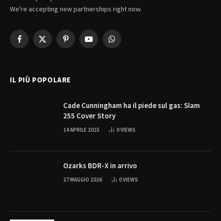
We're accepting new partnerships right now.
Facebook
X
Pinterest
YouTube
WhatsApp
(Twitter)
IL PIÙ POPOLARE
Cade Cunningham ha il piede sul gas: Slam
255 Cover Story
14 APRILE 2025
0
VIEWS
Ozarks BDR-X in arrivo
27 MAGGIO 2026
0
VIEWS