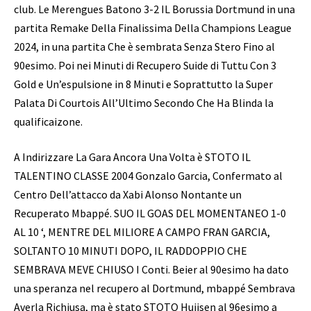
club. Le Merengues Batono 3-2 IL Borussia Dortmund in una
partita Remake Della Finalissima Della Champions League
2024, in una partita Che è sembrata Senza Stero Fino al
90esimo. Poi nei Minuti di Recupero Suide di Tuttu Con 3
Gold e Un’espulsione in 8 Minuti e Soprattutto la Super
Palata Di Courtois All’Ultimo Secondo Che Ha Blinda la
qualificaizone.
A Indirizzare La Gara Ancora Una Volta è STOTO IL
TALENTINO CLASSE 2004 Gonzalo Garcia, Confermato al
Centro Dell’attacco da Xabi Alonso Nontante un
Recuperato Mbappé. SUO IL GOAS DEL MOMENTANEO 1-0
AL 10 ‘, MENTRE DEL MILIORE A CAMPO FRAN GARCIA,
SOLTANTO 10 MINUTI DOPO, IL RADDOPPIO CHE
SEMBRAVA MEVE CHIUSO I Conti. Beier al 90esimo ha dato
una speranza nel recupero al Dortmund, mbappé Sembrava
Averla Richiusa, ma è stato STOTO Huijsen al 96esimo a