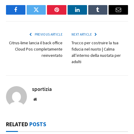
Facebook
Twitter
Pinterest
LinkedIn
Tumblr
Email
PREVIOUS ARTICLE
NEXT ARTICLE
Citrus-lime lancia il back office
Trucco per costruire la tua
Cloud Pos completamente
fiducia nel nuoto | Calma
reinventato
all’interno della nuotata per
adulti
sportizia
Website
RELATED
POSTS