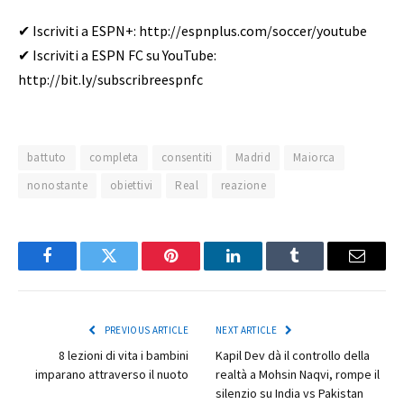
✔ Iscriviti a ESPN+: http://espnplus.com/soccer/youtube
✔ Iscriviti a ESPN FC su YouTube:
http://bit.ly/subscribreespnfc
battuto
completa
consentiti
Madrid
Maiorca
nonostante
obiettivi
Real
reazione
Facebook
Twitter
Pinterest
LinkedIn
Tumblr
Email
PREVIOUS ARTICLE
NEXT ARTICLE
8 lezioni di vita i bambini
Kapil Dev dà il controllo della
imparano attraverso il nuoto
realtà a Mohsin Naqvi, rompe il
silenzio su India vs Pakistan