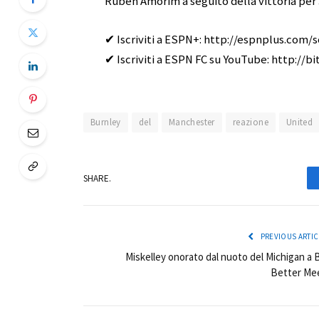
Ruben Amorim a seguito della vittoria per
✔ Iscriviti a ESPN+: http://espnplus.com
✔ Iscriviti a ESPN FC su YouTube: http://b
Burnley
del
Manchester
reazione
United
SHARE.
PREVIOUS ARTIC
Miskelley onorato dal nuoto del Michigan a 
Better Me