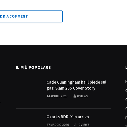
ADD A COMMENT
IL PIÙ POPOLARE
Cade Cunningham ha il piede sul
gas: Slam 255 Cover Story
14 APRILE 2025
0
VIEWS
t
Ozarks BDR-X in arrivo
27 MAGGIO 2026
0
VIEWS