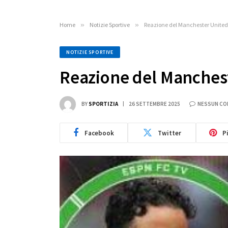
Home
»
Notizie Sportive
»
Reazione del Manchester United 
NOTIZIE SPORTIVE
Reazione del Manchest
BY
SPORTIZIA
26 SETTEMBRE 2025
NESSUN C
Facebook
Twitter
P