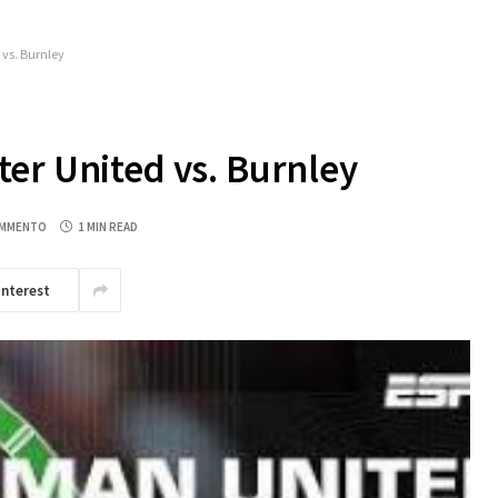
vs. Burnley
er United vs. Burnley
OMMENTO
1 MIN READ
interest