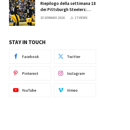
Riepilogo della settimana 18
ite
dei Pittsburgh Steelers:
credi nei miracoli?
25 GENNAIO 2026
17
VIEWS
STAY IN TOUCH
Facebook
Twitter
Pinterest
Instagram
YouTube
Vimeo