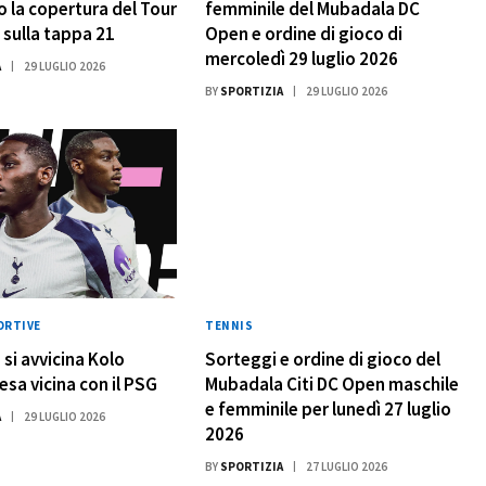
o la copertura del Tour
femminile del Mubadala DC
 sulla tappa 21
Open e ordine di gioco di
mercoledì 29 luglio 2026
A
29 LUGLIO 2026
BY
SPORTIZIA
29 LUGLIO 2026
ORTIVE
TENNIS
 si avvicina Kolo
Sorteggi e ordine di gioco del
esa vicina con il PSG
Mubadala Citi DC Open maschile
e femminile per lunedì 27 luglio
A
29 LUGLIO 2026
2026
BY
SPORTIZIA
27 LUGLIO 2026