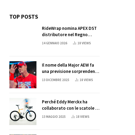
TOP POSTS
RideWrap nomina APEX DST
distributore nel Regno
Unito
14 GENNAIO 2026
18
VIEWS
Il nome della Major AEW fa
una previsione sorprendente
per la partita di ritiro di
13 DICEMBRE 2025
18
VIEWS
John Cena
Perché Eddy Merckx ha
collaborato con le scatole di
succo di Sun Capri
13 MAGGIO 2025
18
VIEWS