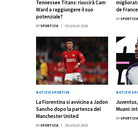
Tennessee Titans: riuscirà Cam
migliorat
Ward a raggiungere il suo
de France
potenziale?
BY
SPORTIZI
BY
SPORTIZIA
30 LUGLIO 2026
NOTIZIE SPORTIVE
NOTIZIE SP
La Fiorentina si avvicina a Jadon
Juventus,
Sancho dopo la partenza del
Muani: int
Manchester United
BY
SPORTIZI
BY
SPORTIZIA
29 LUGLIO 2026