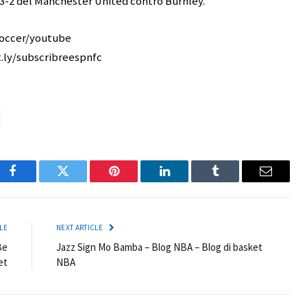
 3-2 del Manchester United contro Burnley.
/soccer/youtube
it.ly/subscribreespnfc
Facebook
Twitter
Pinterest
LinkedIn
Tumblr
Email
LE
NEXT ARTICLE
Be
Jazz Sign Mo Bamba – Blog NBA – Blog di basket
et
NBA