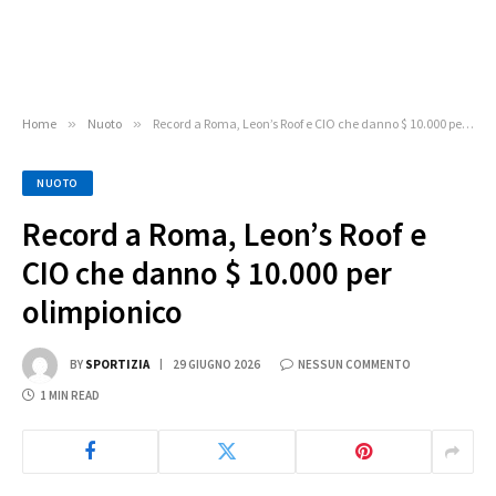
Home
»
Nuoto
»
Record a Roma, Leon’s Roof e CIO che danno $ 10.000 per olimpionico
NUOTO
Record a Roma, Leon’s Roof e
CIO che danno $ 10.000 per
olimpionico
BY
SPORTIZIA
29 GIUGNO 2026
NESSUN COMMENTO
1 MIN READ