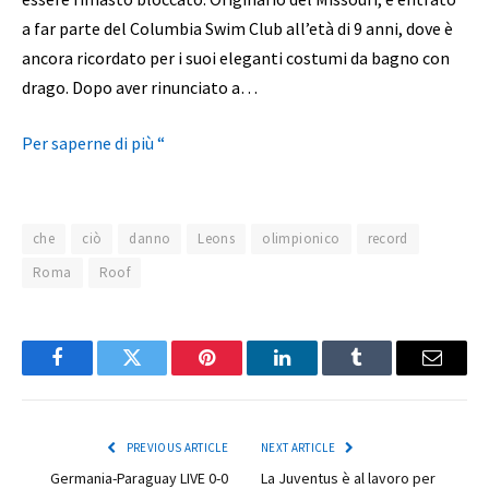
a far parte del Columbia Swim Club all’età di 9 anni, dove è
ancora ricordato per i suoi eleganti costumi da bagno con
drago. Dopo aver rinunciato a…
Per saperne di più “
che
ciò
danno
Leons
olimpionico
record
Roma
Roof
Facebook
Twitter
Pinterest
LinkedIn
Tumblr
Email
PREVIOUS ARTICLE
NEXT ARTICLE
Germania-Paraguay LIVE 0-0
La Juventus è al lavoro per