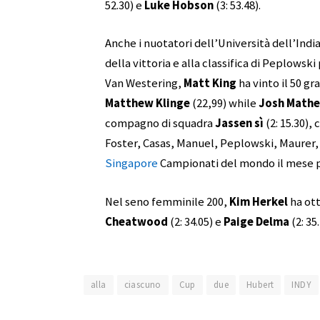
52.30) e
Luke Hobson
(3: 53.48).
Anche i nuotatori dell’Università dell’India
della vittoria e alla classifica di Peplowski
Van Westering,
Matt King
ha vinto il 50 gr
Matthew Klinge
(22,99) while
Josh Math
compagno di squadra
Jassen sì
(2: 15.30),
Foster, Casas, Manuel, Peplowski, Maurer,
Singapore
Campionati del mondo il mese 
Nel seno femminile 200,
Kim Herkel
ha ott
Cheatwood
(2: 34.05) e
Paige Delma
(2: 35.
alla
ciascuno
Cup
due
Hubert
INDY