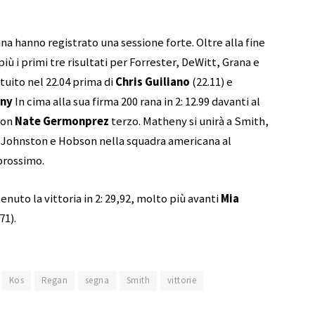
na hanno registrato una sessione forte. Oltre alla fine
 più i primi tre risultati per Forrester, DeWitt, Grana e
atuito nel 22.04 prima di
Chris Guiliano
(22.11) e
eny
In cima alla sua firma 200 rana in 2: 12.99 davanti al
 con
Nate Germonprez
terzo. Matheny si unirà a Smith,
 Johnston e Hobson nella squadra americana al
prossimo.
enuto la vittoria in 2: 29,92, molto più avanti
Mia
71).
Kos
Regan
segna
Smith
vittorie