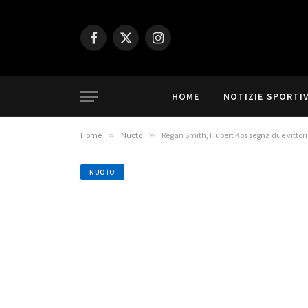
Facebook
X
Instagram
(Twitter)
HOME
NOTIZIE SPORTI
Home
»
Nuoto
»
Regan Smith, Hubert Kos segna due vittori
NUOTO