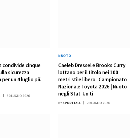
NUOTO
 condivide cinque
Caeleb Dressel e Brooks Curry
ulla sicurezza
lottano per il titolo nei 100
 per un 4 luglio più
metri stile libero | Campionato
Nazionale Toyota 2026 | Nuoto
negli Stati Uniti
A
30 LUGLIO 2026
BY
SPORTIZIA
29 LUGLIO 2026