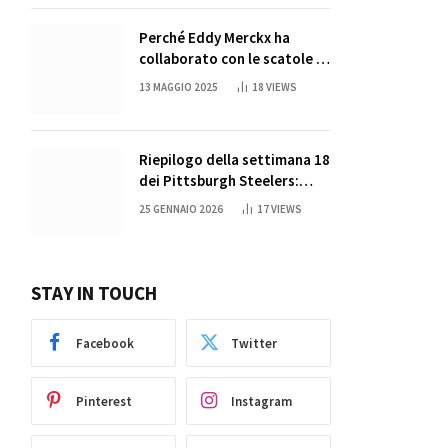
Perché Eddy Merckx ha
collaborato con le scatole di
succo di Sun Capri
13 MAGGIO 2025
18
VIEWS
Riepilogo della settimana 18
dei Pittsburgh Steelers:
credi nei miracoli?
25 GENNAIO 2026
17
VIEWS
STAY IN TOUCH
Facebook
Twitter
Pinterest
Instagram