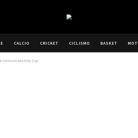
VE
CALCIO
CRICKET
CICLISMO
BASKET
MOT
e ciascuno alla Indy Cup