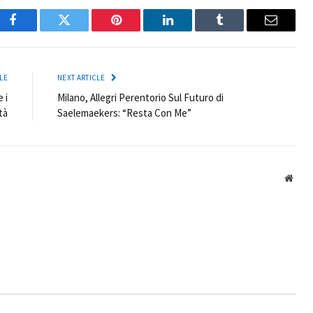
Facebook
Twitter
Pinterest
LinkedIn
Tumblr
Email
LE
NEXT ARTICLE
 i
Milano, Allegri Perentorio Sul Futuro di
tà
Saelemaekers: “Resta Con Me”
Webs