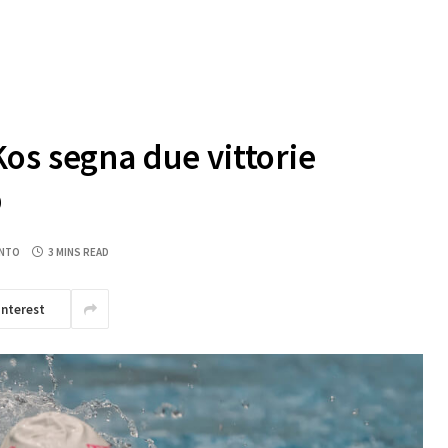
os segna due vittorie
p
NTO
3 MINS READ
interest