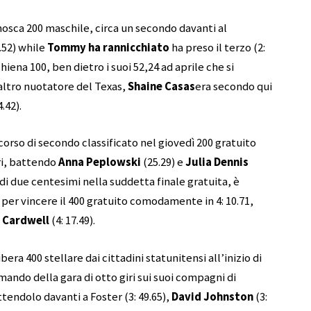
mosca 200 maschile, circa un secondo davanti al
7.52) while
Tommy ha rannicchiato
ha preso il terzo (2:
chiena 100, ben dietro i suoi 52,24 ad aprile che si
 altro nuotatore del Texas,
Shaine Casas
era secondo qui
.42).
corso di secondo classificato nel giovedì 200 gratuito
ri, battendo
Anna Peplowski
(25.29) e
Julia Dennis
di due centesimi nella suddetta finale gratuita, è
e per vincere il 400 gratuito comodamente in 4: 10.71,
Cardwell
(4: 17.49).
bera 400 stellare dai cittadini statunitensi all’inizio di
ndo della gara di otto giri sui suoi compagni di
tendolo davanti a Foster (3: 49.65),
David Johnston
(3: