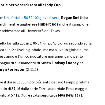
rie per venerdì sera alla Indy Cup
con
Una farfalla 56.52 100 giovedì sera
,
Regan Smith
ha
enerdì mentre ungherese
Hubert Kos
anche il campione
 addestrato all’Università del Texas.
 farfalla 200 in 2: 06.54, un po ‘più di un secondo sulla
oca al n. 2 a livello globale, ma ma a livello globale, ma
st’anno è l’unico nuotatore non americano per lo
ompagno di allenamento di Smith
Lindsay Looney
ha
hryn Forrester
(2: 11.93).
re il dorso 100, un po ‘più lento del suo tempo prelims
ivello di 57,46 dalla serie Fort Lauderdale Pro a maggio.
to al 57.13. Qui, è stata seguita da
Mya DeWitt
(1: