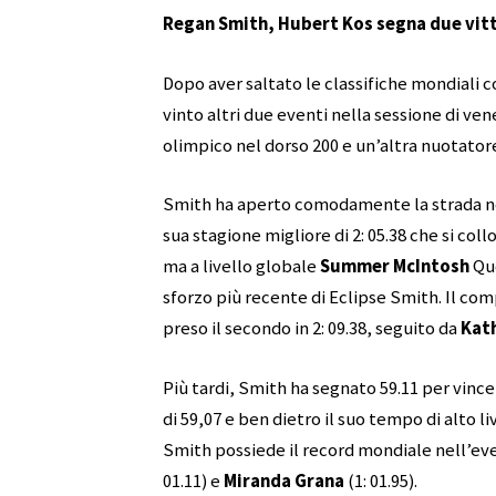
Regan Smith, Hubert Kos segna due vitto
Dopo aver saltato le classifiche mondiali 
vinto altri due eventi nella sessione di v
olimpico nel dorso 200 e un’altra nuotatore
Smith ha aperto comodamente la strada nella
sua stagione migliore di 2: 05.38 che si coll
ma a livello globale
Summer McIntosh
Que
sforzo più recente di Eclipse Smith. Il c
preso il secondo in 2: 09.38, seguito da
Kat
Più tardi, Smith ha segnato 59.11 per vince
di 59,07 e ben dietro il suo tempo di alto l
Smith possiede il record mondiale nell’even
01.11) e
Miranda Grana
(1: 01.95).