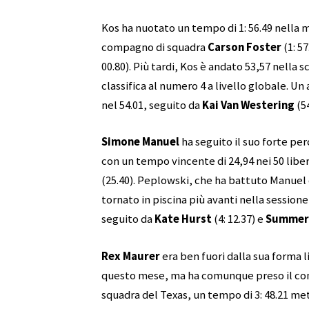
Kos ha nuotato un tempo di 1: 56.49 nella 
compagno di squadra
Carson Foster
(1: 5
00.80). Più tardi, Kos è andato 53,57 nella s
classifica al numero 4 a livello globale. Un
nel 54.01, seguito da
Kai Van Westering
(54
Simone Manuel
ha seguito il suo forte per
con un tempo vincente di 24,94 nei 50 libe
(25.40). Peplowski, che ha battuto Manuel 
tornato in piscina più avanti nella session
seguito da
Kate Hurst
(4: 12.37) e
Summer 
Rex Maurer
era ben fuori dalla sua forma li
questo mese, ma ha comunque preso il coma
squadra del Texas, un tempo di 3: 48.21 met