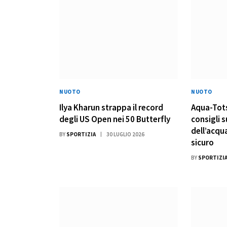
NUOTO
NUOTO
Ilya Kharun strappa il record
Aqua-Tots
degli US Open nei 50 Butterfly
consigli s
dell’acqua
BY
SPORTIZIA
30 LUGLIO 2026
sicuro
BY
SPORTIZI