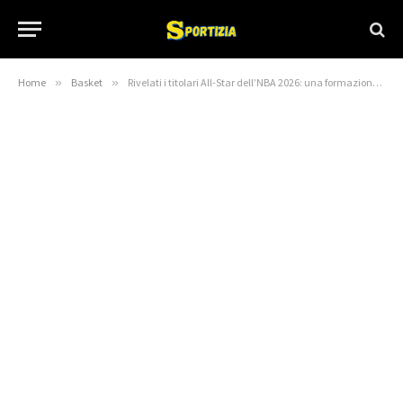
Home
»
Basket
»
Rivelati i titolari All-Star dell’NBA 2026: una formazione costellata di stelle – Basketball Insiders