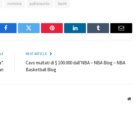
nomina
pallanuoto
Saint
Facebook
Twitter
Pinterest
LinkedIn
Tumblr
Email
LE
NEXT ARTICLE
”.
Cavs multati di $ 100.000 dall’NBA – NBA Blog – NBA
an
Basketball Blog
Webs