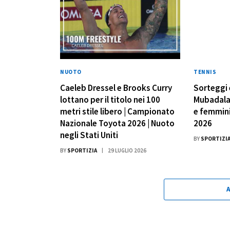
NUOTO
TENNIS
Caeleb Dressel e Brooks Curry
Sorteggi 
lottano per il titolo nei 100
Mubadala 
metri stile libero | Campionato
e femminil
Nazionale Toyota 2026 | Nuoto
2026
negli Stati Uniti
BY
SPORTIZI
BY
SPORTIZIA
29 LUGLIO 2026