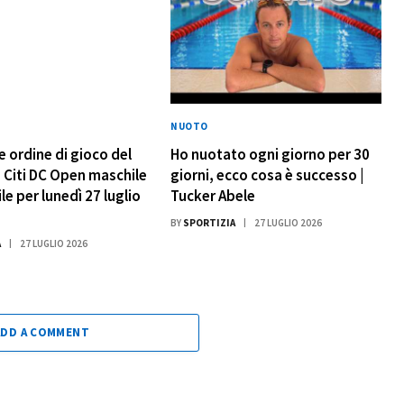
NUOTO
e ordine di gioco del
Ho nuotato ogni giorno per 30
Citi DC Open maschile
giorni, ecco cosa è successo |
e per lunedì 27 luglio
Tucker Abele
BY
SPORTIZIA
27 LUGLIO 2026
A
27 LUGLIO 2026
ADD A COMMENT