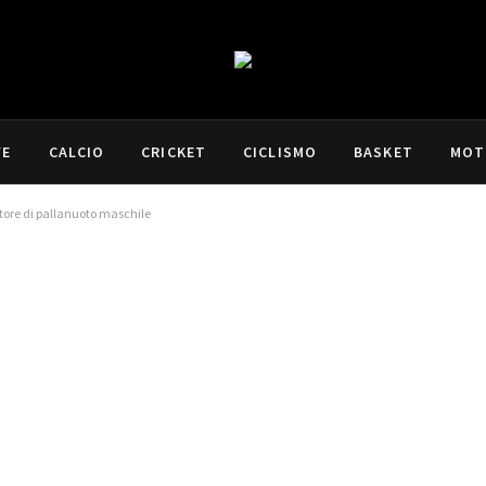
VE
CALCIO
CRICKET
CICLISMO
BASKET
MOT
ore di pallanuoto maschile