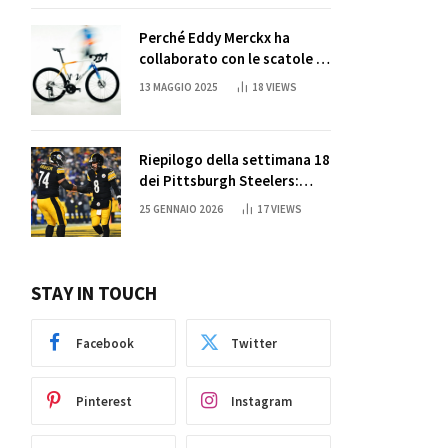
Perché Eddy Merckx ha
collaborato con le scatole di
succo di Sun Capri
13 MAGGIO 2025
18
VIEWS
Riepilogo della settimana 18
dei Pittsburgh Steelers:
credi nei miracoli?
25 GENNAIO 2026
17
VIEWS
STAY IN TOUCH
Facebook
Twitter
Pinterest
Instagram