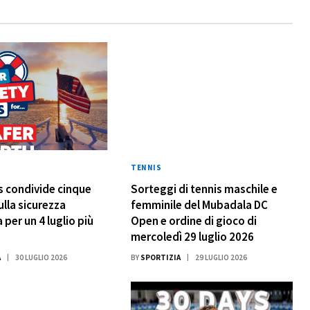
TENNIS
 condivide cinque
Sorteggi di tennis maschile e
ulla sicurezza
femminile del Mubadala DC
 per un 4 luglio più
Open e ordine di gioco di
mercoledì 29 luglio 2026
A
30 LUGLIO 2026
BY
SPORTIZIA
29 LUGLIO 2026