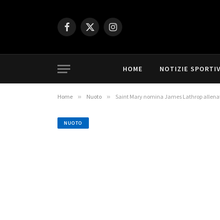
Facebook
X
Instagram
(Twitter)
HOME
NOTIZIE SPORTI
Home
»
Nuoto
»
Saint Mary nomina James Lathrop allenat
NUOTO