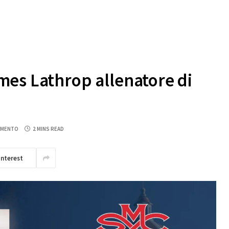
es Lathrop allenatore di
MMENTO
2 MINS READ
interest