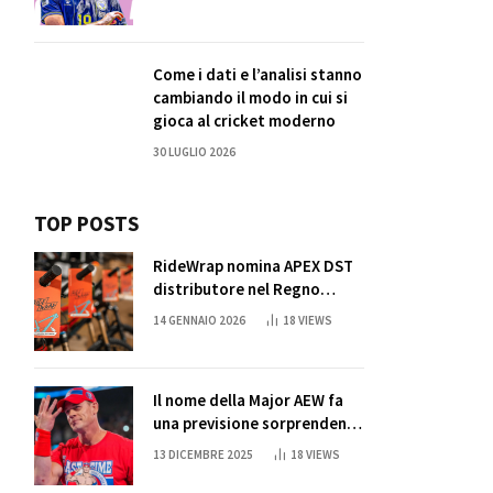
Come i dati e l’analisi stanno
cambiando il modo in cui si
gioca al cricket moderno
30 LUGLIO 2026
TOP POSTS
RideWrap nomina APEX DST
distributore nel Regno
Unito
14 GENNAIO 2026
18
VIEWS
Il nome della Major AEW fa
una previsione sorprendente
per la partita di ritiro di
13 DICEMBRE 2025
18
VIEWS
John Cena