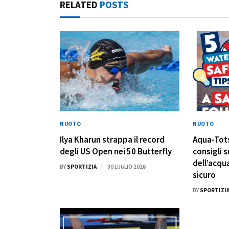
RELATED
POSTS
NUOTO
NUOTO
Ilya Kharun strappa il record
Aqua-Tots
degli US Open nei 50 Butterfly
consigli s
dell’acqua
BY
SPORTIZIA
30 LUGLIO 2026
sicuro
BY
SPORTIZI