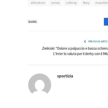
allenatore
James
Lathrop
Mary
maschile
SHARE.
PREVIOUS ARTIC
Zielinski: “Dolore a polpaccio e bassa schiena
L’Inter lo valuta per il derby con il Mil
sportizia