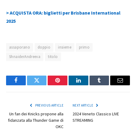
> ACQUISTA ORA: biglietti per Brisbane International
2025
assaporano
doppio
insieme
primo
ShnaiderAndreeva
titolo
Facebook
Twitter
Pinterest
LinkedIn
Tumblr
Email
PREVIOUS ARTICLE
NEXT ARTICLE
Un fan dei Knicks propone alla
2024 Veneto Classico LIVE
fidanzata alla Thunder Game di
STREAMING
OKC