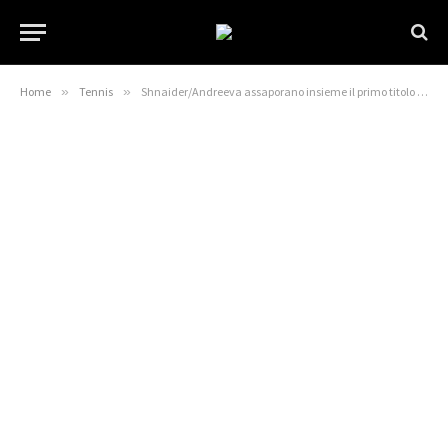
Home
»
Tennis
»
Shnaider/Andreeva assaporano insieme il primo titolo di doppio