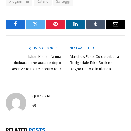
programma
Roland
Sorteggi
Facebook
Twitter
Pinterest
LinkedIn
Tumblr
Email
PREVIOUS ARTICLE
NEXT ARTICLE
Ishan Kishan fa una
Marches Parts Co distribuirà
dichiarazione audace dopo
Bridgedale Bike Sock nel
aver vinto POTM contro RCB
Regno Unito e in Irlanda
sportizia
Website
RELATED
POSTS