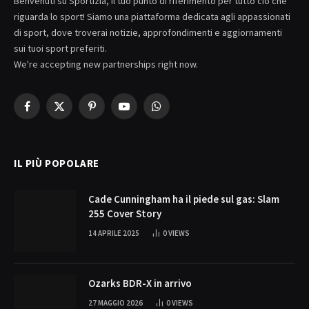
Benvenuti su Sportizia, il tuo punto di riferimento per tutto ciò che
riguarda lo sport! Siamo una piattaforma dedicata agli appassionati
di sport, dove troverai notizie, approfondimenti e aggiornamenti
sui tuoi sport preferiti.
We're accepting new partnerships right now.
Facebook
X
Pinterest
YouTube
WhatsApp
(Twitter)
IL PIÙ POPOLARE
Cade Cunningham ha il piede sul gas: Slam
255 Cover Story
14 APRILE 2025
0
VIEWS
Ozarks BDR-X in arrivo
27 MAGGIO 2026
0
VIEWS