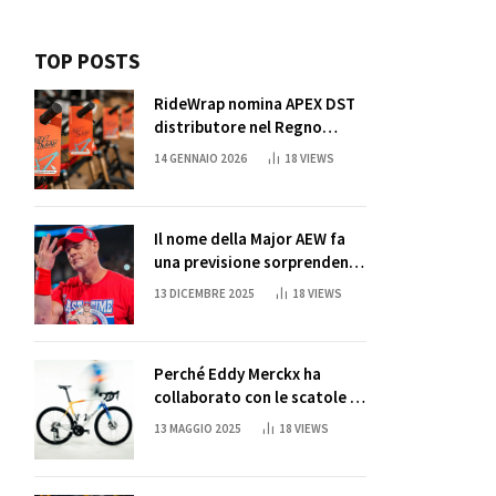
TOP POSTS
RideWrap nomina APEX DST
distributore nel Regno
Unito
14 GENNAIO 2026
18
VIEWS
Il nome della Major AEW fa
una previsione sorprendente
per la partita di ritiro di
13 DICEMBRE 2025
18
VIEWS
John Cena
Perché Eddy Merckx ha
collaborato con le scatole di
succo di Sun Capri
13 MAGGIO 2025
18
VIEWS