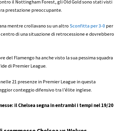
ontro il Nottingham Forest, gli Old Gold sono stati visti
tra prestazione preoccupante.
mana mentre crollavano su un altro
Sconfitta per 3-0
per
 centro di una situazione di retrocessione e dovrebbero
tore del Flamengo ha anche visto la sua pessima squadra
fide di Premier League.
 nelle 21 presenze in Premier League in questa
eggior conteggio difensivo tra l’élite inglese.
sse: il Chelsea segna in entrambi i tempi nel 19/20
di scommesse Chelsea vs Wolves