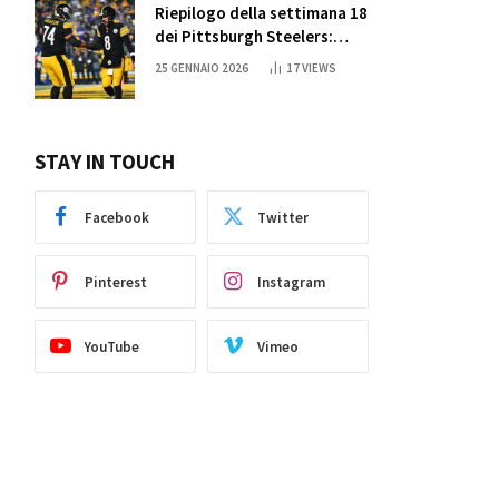
Riepilogo della settimana 18
dei Pittsburgh Steelers:
credi nei miracoli?
25 GENNAIO 2026
17
VIEWS
STAY IN TOUCH
Facebook
Twitter
Pinterest
Instagram
YouTube
Vimeo