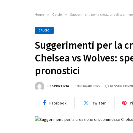
Home
»
Calcio
»
Suggerimenti per la creazione di scommess
CALCIO
Suggerimenti per la c
Chelsea vs Wolves: spec
pronostici
BY
SPORTIZIA
19 GENNAIO 2025
NESSUN COMM
Facebook
Twitter
P