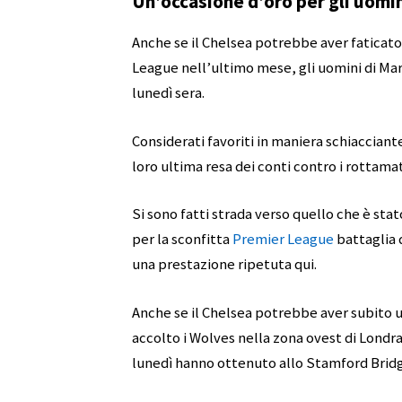
Un’occasione d’oro per gli uomi
Anche se il Chelsea potrebbe aver faticato a
League nell’ultimo mese, gli uomini di M
lunedì sera.
Considerati favoriti in maniera schiacciant
loro ultima resa dei conti contro i rottama
Si sono fatti strada verso quello che è sta
per la sconfitta
Premier League
battaglia d
una prestazione ripetuta qui.
Anche se il Chelsea potrebbe aver subito u
accolto i Wolves nella zona ovest di Londra 1
lunedì hanno ottenuto allo Stamford Bridg