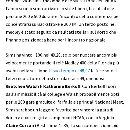
competizione internazionale e le sue vittorie dell’NCAA
l’anno scorso sono arrivate in stile libero, ha saltato le
persone 200 e 500 durante l’incontro della conferenza per
concentrarsi su Backstroke e 200 IM. Un terzo posto nel
medley è stato seguito da risultati stellari sul dorso che
l’hanno posizionata bene per l’incontro nazionale.
Sims ha vinto i 100 nel 49.20, solo per nuotare ancora più
velocemente portando il relè Medley 400 della Florida più
avanti nella sessione.
Il suo tempo di 48,97
la fece solo il
terzo nuotatore della storia da crack 49, unendosi
Gretchen Walsh
E
Katharine Berkoff
. Con Berkoff fuori
dall’ammissibilità al college e Walsh probabilmente opti
per le 100 gare gratuite di farfalla e sprint al National Meet,
Sims sarebbe un leggero favorito per vincere la gara di
dorso a quattro giri ai campionati NCAA, con la Virginia
Claire Curzan
(Best Time 49.35) La sua competizione più