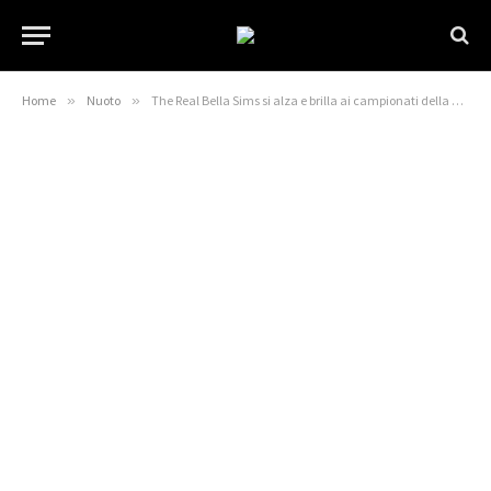
Home
»
Nuoto
»
The Real Bella Sims si alza e brilla ai campionati della SEC