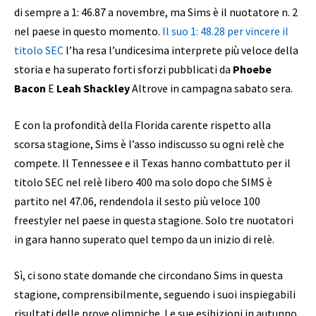
di sempre a 1: 46.87 a novembre, ma Sims è il nuotatore n. 2
nel paese in questo momento.
Il suo 1: 48.28 per vincere il
titolo SEC
l’ha resa l’undicesima interprete più veloce della
storia e ha superato forti sforzi pubblicati da
Phoebe
Bacon
E
Leah Shackley
Altrove in campagna sabato sera.
E con la profondità della Florida carente rispetto alla
scorsa stagione, Sims è l’asso indiscusso su ogni relè che
compete. Il Tennessee e il Texas hanno combattuto per il
titolo SEC nel relè libero 400 ma solo dopo che SIMS è
partito nel 47.06, rendendola il sesto più veloce 100
freestyler nel paese in questa stagione. Solo tre nuotatori
in gara hanno superato quel tempo da un inizio di relè.
Sì, ci sono state domande che circondano Sims in questa
stagione, comprensibilmente, seguendo i suoi inspiegabili
risultati delle prove olimpiche. Le sue esibizioni in autunno