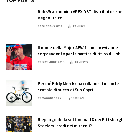
TOP POSTS
RideWrap nomina APEX DST distributore nel
Regno Unito
14 GENNAIO 2026
18
VIEWS
Il nome della Major AEW fa una previsione
sorprendente per la partita di ritiro di John
Cena
13 DICEMBRE 2025
18
VIEWS
Perché Eddy Merckx ha collaborato con le
scatole di succo di Sun Capri
13 MAGGIO 2025
18
VIEWS
Riepilogo della settimana 18 dei Pittsburgh
Steelers: credi nei miracoli?