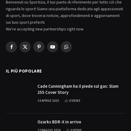
Benvenuti su Sportizia, il tuo punto di riferimento per tutto ciò che
riguarda lo sport! Siamo una piattaforma dedicata agli appassionati
di sport, dove troverai notizie, approfondimenti e aggiornamenti
sui tuoi sport preferiti.
We're accepting new partnerships right now.
Facebook
X
Pinterest
YouTube
WhatsApp
(Twitter)
IL PIÙ POPOLARE
Cade Cunningham ha il piede sul gas: Slam
255 Cover Story
14 APRILE 2025
0
VIEWS
Ozarks BDR-X in arrivo
27 MAGGIO 2026
0
VIEWS