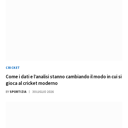
CRICKET
Come i dati e l’analisi stanno cambiando il modo in cui si
gioca al cricket moderno
BY
SPORTIZIA
30 LUGLIO 2026