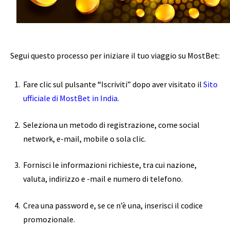
Segui questo processo per iniziare il tuo viaggio su MostBet:
Fare clic sul pulsante “Iscriviti” dopo aver visitato il
Sito
ufficiale di MostBet in India
.
Seleziona un metodo di registrazione, come social
network, e-mail, mobile o sola clic.
Fornisci le informazioni richieste, tra cui nazione,
valuta, indirizzo e -mail e numero di telefono.
Crea una password e, se ce n’è una, inserisci il codice
promozionale.