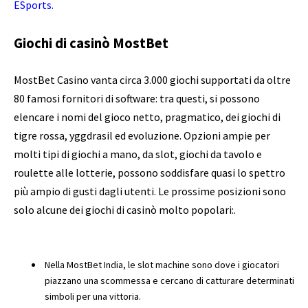
ESports.
Giochi di casinò MostBet
MostBet Casino vanta circa 3.000 giochi supportati da oltre
80 famosi fornitori di software: tra questi, si possono
elencare i nomi del gioco netto, pragmatico, dei giochi di
tigre rossa, yggdrasil ed evoluzione. Opzioni ampie per
molti tipi di giochi a mano, da slot, giochi da tavolo e
roulette alle lotterie, possono soddisfare quasi lo spettro
più ampio di gusti dagli utenti. Le prossime posizioni sono
solo alcune dei giochi di casinò molto popolari:.
Nella MostBet India, le slot machine sono dove i giocatori
piazzano una scommessa e cercano di catturare determinati
simboli per una vittoria.