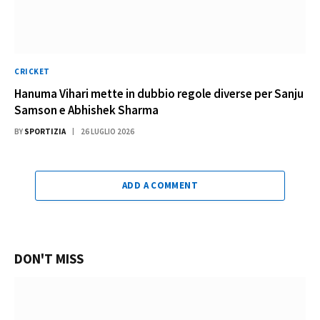
CRICKET
Hanuma Vihari mette in dubbio regole diverse per Sanju
Samson e Abhishek Sharma
BY
SPORTIZIA
26 LUGLIO 2026
ADD A COMMENT
DON'T MISS