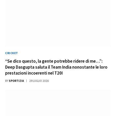
CRICKET
“Se dico questo, la gente potrebbe ridere di me…”:
Deep Dasgupta saluta il Team India nonostante le loro
prestazioni incoerenti nel T20I
BY
SPORTIZIA
29 LUGLIO 2026