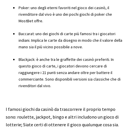
Poker: uno degli eterni favoriti nel gioco dei casinò, il
rivenditore dal vivo è uno dei pochi giochi di poker che
MostBet offre.
Baccarat: uno dei giochi di carte più famosi tra i giocatori
indiani. Implica le carte da disegno in modo che il valore della
mano sia il più vicino possibile a nove.
Blackjack: è anche tra le graffette dei casinò preferiti. In
questo gioco di carte, i giocatori devono cercare di
raggiungere i 21 punti senza andare oltre per battere il
commerciante. Sono disponibili versioni sia classiche che di
rivenditori dal vivo.
I famosi giochi da casinò da trascorrere il proprio tempo
sono: roulette, jackpot, bingo e altri includono un gioco di
lotterie; Siate certi di ottenere il gioco qualunque cosa sia.