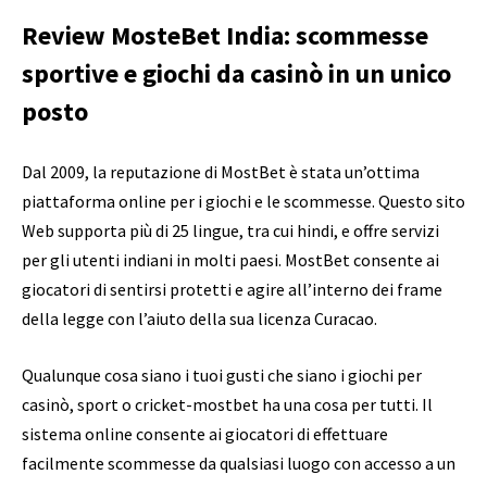
Review MosteBet India: scommesse
sportive e giochi da casinò in un unico
posto
Dal 2009, la reputazione di MostBet è stata un’ottima
piattaforma online per i giochi e le scommesse. Questo sito
Web supporta più di 25 lingue, tra cui hindi, e offre servizi
per gli utenti indiani in molti paesi. MostBet consente ai
giocatori di sentirsi protetti e agire all’interno dei frame
della legge con l’aiuto della sua licenza Curacao.
Qualunque cosa siano i tuoi gusti che siano i giochi per
casinò, sport o cricket-mostbet ha una cosa per tutti. Il
sistema online consente ai giocatori di effettuare
facilmente scommesse da qualsiasi luogo con accesso a un