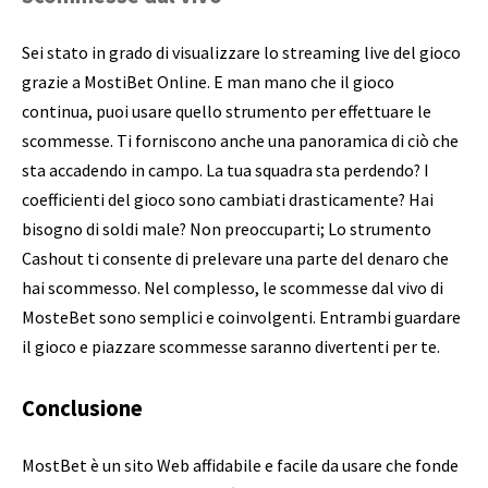
Sei stato in grado di visualizzare lo streaming live del gioco
grazie a MostiBet Online. E man mano che il gioco
continua, puoi usare quello strumento per effettuare le
scommesse. Ti forniscono anche una panoramica di ciò che
sta accadendo in campo. La tua squadra sta perdendo? I
coefficienti del gioco sono cambiati drasticamente? Hai
bisogno di soldi male? Non preoccuparti; Lo strumento
Cashout ti consente di prelevare una parte del denaro che
hai scommesso. Nel complesso, le scommesse dal vivo di
MosteBet sono semplici e coinvolgenti. Entrambi guardare
il gioco e piazzare scommesse saranno divertenti per te.
Conclusione
MostBet è un sito Web affidabile e facile da usare che fonde