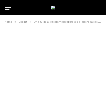
Home
»
Cricket
»
Una guida alle scommesse sportive e ai giochi da casinò presso Mostebet India.