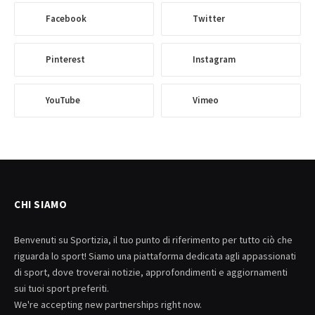
Facebook
Twitter
Pinterest
Instagram
YouTube
Vimeo
CHI SIAMO
Benvenuti su Sportizia, il tuo punto di riferimento per tutto ciò che
riguarda lo sport! Siamo una piattaforma dedicata agli appassionati
di sport, dove troverai notizie, approfondimenti e aggiornamenti
sui tuoi sport preferiti.
We're accepting new partnerships right now.