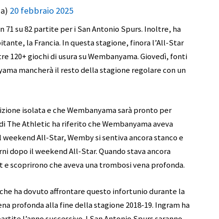
ia)
20 febbraio 2025
in 71 su 82 partite per i San Antonio Spurs. Inoltre, ha
tante, la Francia. In questa stagione, finora l’All-Star
oltre 120+ giochi di usura su Wembanyama. Giovedì, fonti
ama mancherà il resto della stagione regolare con un
dizione isolata e che Wembanyama sarà pronto per
c di The Athletic ha riferito che Wembanyama aveva
l weekend All-Star, Wemby si sentiva ancora stanco e
rni dopo il weekend All-Star. Quando stava ancora
st e scoprirono che aveva una trombosi vena profonda.
che ha dovuto affrontare questo infortunio durante la
ena profonda alla fine della stagione 2018-19. Ingram ha
partite l’anno successivo. I San Antonio Spurs saranno