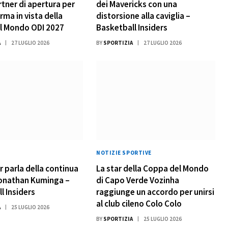
tner di apertura per
dei Mavericks con una
rma in vista della
distorsione alla caviglia –
l Mondo ODI 2027
Basketball Insiders
A
27 LUGLIO 2026
BY
SPORTIZIA
27 LUGLIO 2026
NOTIZIE SPORTIVE
r parla della continua
La star della Coppa del Mondo
Jonathan Kuminga –
di Capo Verde Vozinha
l Insiders
raggiunge un accordo per unirsi
al club cileno Colo Colo
A
25 LUGLIO 2026
BY
SPORTIZIA
25 LUGLIO 2026