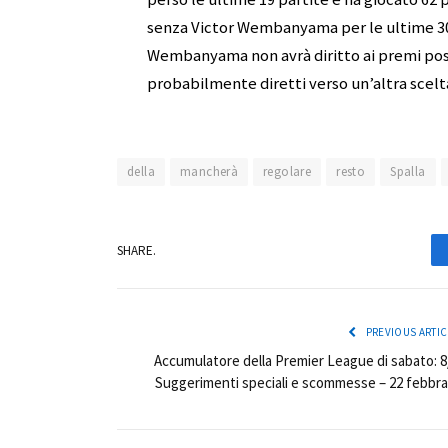
senza Victor Wembanyama per le ultime 30 p
Wembanyama non avrà diritto ai premi post 
probabilmente diretti verso un’altra scelta
della
mancherà
regolare
resto
Spalla
SHARE.
PREVIOUS ARTIC
Accumulatore della Premier League di sabato: 8
Suggerimenti speciali e scommesse – 22 febbra