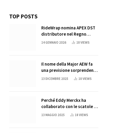
TOP POSTS
RideWrap nomina APEX DST
distributore nel Regno
Unito
14 GENNAIO 2026
18
VIEWS
Il nome della Major AEW fa
una previsione sorprendente
per la partita di ritiro di
13 DICEMBRE 2025
18
VIEWS
John Cena
Perché Eddy Merckx ha
collaborato con le scatole di
succo di Sun Capri
13 MAGGIO 2025
18
VIEWS