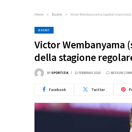
Home
»
Basket
»
Victor Wembanyama (spalla) mancherà il 
BASKET
Victor Wembanyama (sp
della stagione regolar
BY
SPORTIZIA
21 FEBBRAIO 2025
NESSUN COM
Facebook
Twitter
P