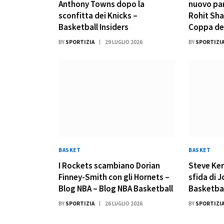
Anthony Towns dopo la
nuovo par
sconfitta dei Knicks –
Rohit Sha
Basketball Insiders
Coppa de
BY
SPORTIZIA
29 LUGLIO 2026
BY
SPORTIZI
BASKET
BASKET
I Rockets scambiano Dorian
Steve Ker
Finney-Smith con gli Hornets –
sfida di 
Blog NBA – Blog NBA Basketball
Basketbal
BY
SPORTIZIA
26 LUGLIO 2026
BY
SPORTIZI