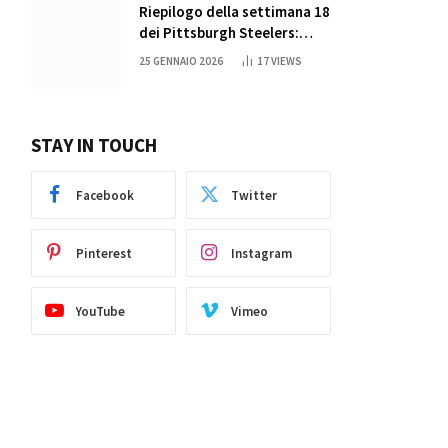
Riepilogo della settimana 18
dei Pittsburgh Steelers:
credi nei miracoli?
25 GENNAIO 2026
17
VIEWS
STAY IN TOUCH
Facebook
Twitter
Pinterest
Instagram
YouTube
Vimeo