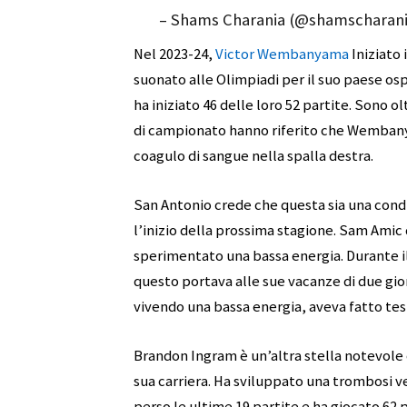
– Shams Charania (@shamscharan
Nel 2023-24,
Victor Wembanyama
Iniziato 
suonato alle Olimpiadi per il suo paese ospi
ha iniziato 46 delle loro 52 partite. Sono 
di campionato hanno riferito che Wembany
coagulo di sangue nella spalla destra.
San Antonio crede che questa sia una con
l’inizio della prossima stagione. Sam Ami
sperimentato una bassa energia. Durante i
questo portava alle sue vacanze di due gio
vivendo una bassa energia, aveva fatto te
Brandon Ingram è un’altra stella notevole 
sua carriera. Ha sviluppato una trombosi v
perso le ultime 19 partite e ha giocato 62 