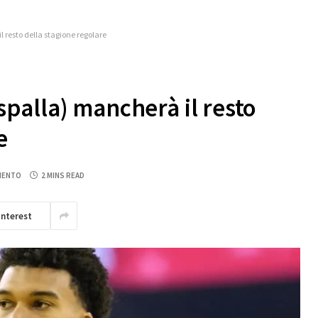
resto della stagione regolare
alla) mancherà il resto
e
MENTO
2 MINS READ
interest