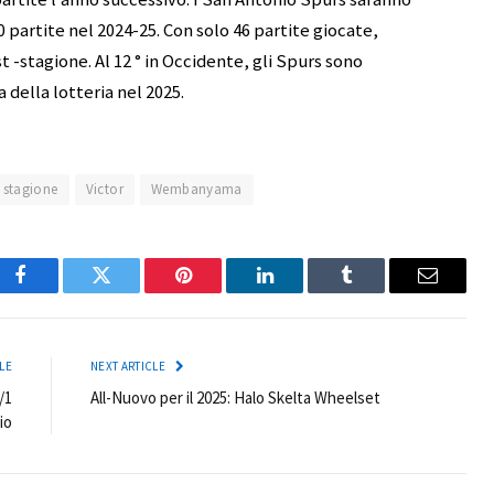
artite nel 2024-25. Con solo 46 partite giocate,
-stagione. Al 12 ° in Occidente, gli Spurs sono
 della lotteria nel 2025.
stagione
Victor
Wembanyama
Facebook
Twitter
Pinterest
LinkedIn
Tumblr
Email
LE
NEXT ARTICLE
/1
All-Nuovo per il 2025: Halo Skelta Wheelset
io