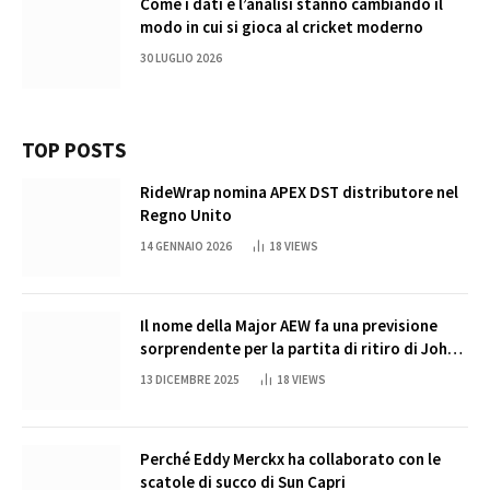
Come i dati e l’analisi stanno cambiando il
modo in cui si gioca al cricket moderno
30 LUGLIO 2026
TOP POSTS
RideWrap nomina APEX DST distributore nel
Regno Unito
14 GENNAIO 2026
18
VIEWS
Il nome della Major AEW fa una previsione
sorprendente per la partita di ritiro di John
Cena
13 DICEMBRE 2025
18
VIEWS
Perché Eddy Merckx ha collaborato con le
scatole di succo di Sun Capri