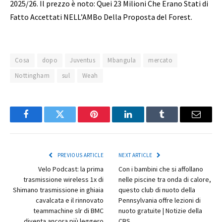
2025/26. Il prezzo è noto: Quei 23 Milioni Che Erano Stati di
Fatto Accettati NELL’AMBo Della Proposta del Forest.
Cosa
dopo
Juventus
Mbangula
mercato
Nottingham
sul
Weah
Facebook
Twitter
Pinterest
LinkedIn
Tumblr
Email
PREVIOUS ARTICLE
NEXT ARTICLE
Velo Podcast: la prima
Con i bambini che si affollano
trasmissione wireless 1x di
nelle piscine tra onda di calore,
Shimano trasmissione in ghiaia
questo club di nuoto della
cavalcata e il rinnovato
Pennsylvania offre lezioni di
teammachine slr di BMC
nuoto gratuite | Notizie della
diventa ancora più leggero
CBS