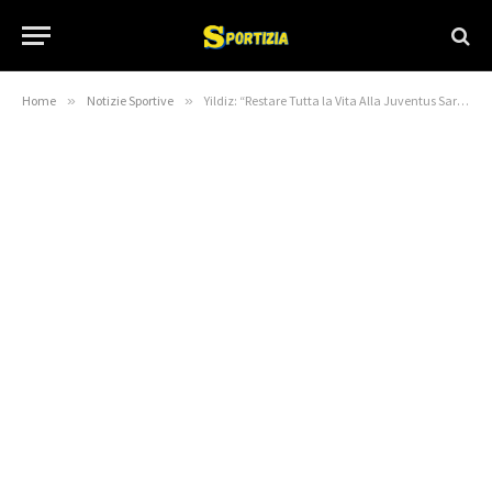
Home
»
Notizie Sportive
»
Yildiz: “Restare Tutta la Vita Alla Juventus Sarebbe un Sgno, MA non SI SA MAI. CON TUDOR SONO PIù LIBERO” | Primapagina