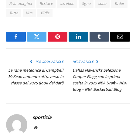
Primapagina
Restare
sarebbe
Sgno
sono
Tudor
Tutta
Vita
Yildiz
Facebook
Twitter
Pinterest
LinkedIn
Tumblr
Email
PREVIOUS ARTICLE
NEXT ARTICLE
La rana meteorica di Campbell
Dallas Mavericks Seleziona
McKean aumenta attraverso la
Cooper Flagg con la prima
classe del 2025 (look dei dati)
scelta in 2025 NBA Draft – NBA
Blog – NBA Basketball Blog
sportizia
Website