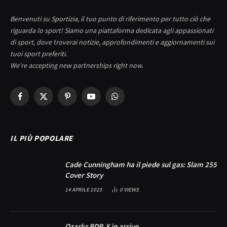
Benvenuti su Sportizia, il tuo punto di riferimento per tutto ciò che
riguarda lo sport! Siamo una piattaforma dedicata agli appassionati
di sport, dove troverai notizie, approfondimenti e aggiornamenti sui
tuoi sport preferiti.
We're accepting new partnerships right now.
Facebook
X
Pinterest
YouTube
WhatsApp
(Twitter)
IL PIÙ POPOLARE
Cade Cunningham ha il piede sul gas: Slam 255
Cover Story
14 APRILE 2025
0
VIEWS
Ozarks BDR-X in arrivo