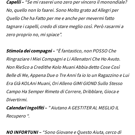
Capelli –
“Se mi raserei uno zero per vincero il monondiale?
No, quello non lo faarei. Sono Molto grato ad Allegri per
Quello Che ha Fatto per me e anche per mevermi fatto
tagnare i capelli, credo di stare meglio così. Però rasarmi a
zero proprio no, mi spiace”.
Stimola dei compagni –
“È fantastico, non POSSO Che
Ringraziare I Miei Compagni e Li Allenatori Che Ho Avuto.
Non RieSco a Credithe Kolo Muani Abbia detto Cose Così
Belle di Me, Appena Due o Tre Anni fa io Io un Ragazzino e Lui
Era GIà KOLAni Muani, Ori Alleno GIMI GIOND Sullo Stesso
Campo Ha Semper Rimeto di Correre, Dribblare, Gioca e
Divertirmi.
Calendari Ingolfiti –
” Aiutano A GESTITER AL MEGLIO IL
Recupero “.
NO INFORTUNI –
“Sono Giovane e Questo Aiuta, cerco di