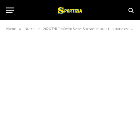
Home
»
Nuoto
»
2026 TYR Pro Swim Series Sacramento: la tua storia estiva inizia qui