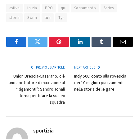
estiva
inizia
PRO
qui
Sacramento
Series
storia
Swim
tua
Tyr
Facebook
Twitter
Pinterest
LinkedIn
Tumblr
Email
PREVIOUS ARTICLE
NEXT ARTICLE
Union Brescia-Casarano, c’è
Indy 500: conto alla rovescia
uno spettatore d’eccezione al
dei 10 migliori piazzamenti
“Rigamonti”: Sandro Tonali
nella storia delle gare
torna per tifare la sua ex
squadra
sportizia