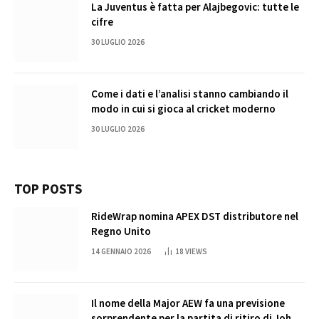
La Juventus è fatta per Alajbegovic: tutte le
cifre
30 LUGLIO 2026
Come i dati e l’analisi stanno cambiando il
modo in cui si gioca al cricket moderno
30 LUGLIO 2026
TOP POSTS
RideWrap nomina APEX DST distributore nel
Regno Unito
14 GENNAIO 2026
18
VIEWS
Il nome della Major AEW fa una previsione
sorprendente per la partita di ritiro di John