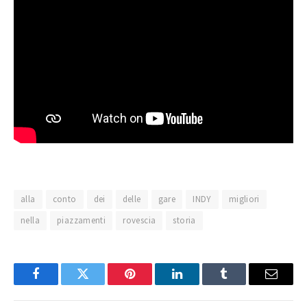
alla
conto
dei
delle
gare
INDY
migliori
nella
piazzamenti
rovescia
storia
Facebook
Twitter
Pinterest
LinkedIn
Tumblr
Email