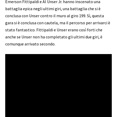
Emerson Fittipaldi e Al Unser Jr. hanno inscenato una
battaglia epica negli ultimi giri, una battaglia che si è
conclusa con Unser contro il muro al giro 199. Sì, questa
gara si è conclusa con cautela, ma il percorso per arrivarci è
stato fantastico. Fittipaldi e Unser erano così forti che
anche se Unser non ha completato gli ultimi due giri, è
comunque arrivato secondo.