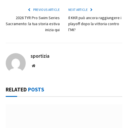
PREVIOUS ARTICLE
NEXT ARTICLE
2026 TYR Pro Swim Series
Il KKR può ancora raggiungere i
Sacramento: la tua storia estiva
playoff dopo la vittoria contro
inizia qui
l’MI?
sportizia
Website
RELATED
POSTS