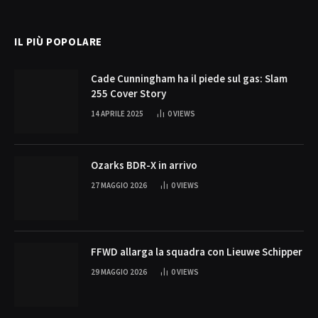
(Twitter)
IL PIÙ POPOLARE
Cade Cunningham ha il piede sul gas: Slam
255 Cover Story
14 APRILE 2025
0
VIEWS
Ozarks BDR-X in arrivo
27 MAGGIO 2026
0
VIEWS
FFWD allarga la squadra con Lieuwe Schipper
29 MAGGIO 2026
0
VIEWS