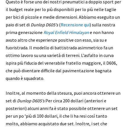
Questo è forse uno dei nostri pneumatici a doppio sport per
il budget reale per lo più disponibili per lo più nelle taglie
per bici di piccole e medie dimensioni. Abbiamo eseguito un
paio di set di
Dunlop D605’s
(
Recensione qui
) sulla nostra
prima generazione
Royal Enfield Himalayan
e non hanno
avuto altro che esperienze positive con esso, sia su e
fuoristrada. Il modello di battistrada asimmetrico fa un
ottimo lavoro su una varietà di terreni. L’asfalto in curva
ispira più fiducia del venerabile fratello maggiore, il D606,
che può diventare difficile dal pavimentazione bagnata
quando è squadrato.
Inoltre, al momento della stesura, puoi ancora ottenere un
set di
Dunlop D605’s
Per circa 200 dollari (anteriori e
posteriori) alcuni anni fa è stato possibile ottenere un set
per un po ‘più di 100 dollari, il che li ha resi così tanto
molto, abbiamo acquistato due set. Inoltre, i set che