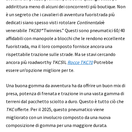
addirittura meno di alcuni dei concorrenti più boutique. Non
è un segreto che i cavalieri di avventura fuoristrada più
dedicati siano spesso visti rotolare
Continentale
è
venerabile
TKC80
“Twinnies.” Questi sono pneumatici 60/40
affidabili con manopole a blocchi che le rendono eccellente
fuoristrada, ma il loro composto fornisce ancora una
rispettabile trazione sulle strade. Ma se stavi cercando
ancora più roadworthy
TKCS
IL
Rocce TKC70
Potrebbe
essere un’opzione migliore per te.
Una buona gomma da avventura ha da offrire un buon mix di
presa, potenza di frenata e trazione in una vasta gamma di
terreni dal pacchetto sciolto a duro. Questo è tutto ciò che
TKC
offerte. Per il 2025, questo pneumatico viene
migliorato con un involucro composto da una nuova
composizione di gomma per una maggiore durata.