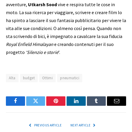
avventure,
Utkarsh Sood
vive e respira tutte le cose in
moto. La sua ricerca per viaggiare, scrivere e creare film lo
ha spinto a lasciare il suo fantasia pubblicitario per vivere la
vita alle sue condizioni. O almeno così pensa. Quando non
sta scrivendo di bici, è impegnato a cavalcare la sua fiducia
Royal Enfield Himalayan
e creando contenuti per il suo
progetto
‘Silenzio e storie
‘.
Alta
budget
Ottimi
pneumatici
Facebook
Twitter
Pinterest
LinkedIn
Tumblr
Email
PREVIOUS ARTICLE
NEXT ARTICLE