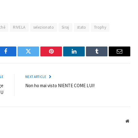
ché
RIVELA
selezionato
Siraj
stato
Trophy
Facebook
Twitter
Pinterest
LinkedIn
Tumblr
Email
LE
NEXT ARTICLE
ge
Non ho mai visto NIENTE COME LUI!
BU
Webs