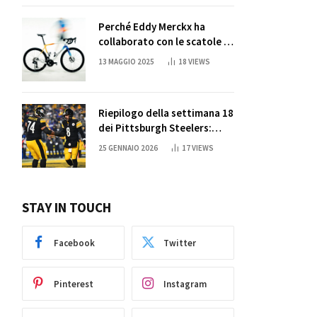
Perché Eddy Merckx ha
collaborato con le scatole di
succo di Sun Capri
13 MAGGIO 2025
18
VIEWS
Riepilogo della settimana 18
dei Pittsburgh Steelers:
credi nei miracoli?
25 GENNAIO 2026
17
VIEWS
STAY IN TOUCH
Facebook
Twitter
Pinterest
Instagram