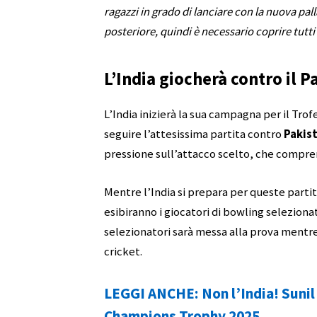
ragazzi in grado di lanciare con la nuova palla
posteriore, quindi è necessario coprire tutti e
L’India giocherà contro il P
L’India inizierà la sua campagna per il Tro
seguire l’attesissima partita contro
Pakis
pressione sull’attacco scelto, che comp
Mentre l’India si prepara per queste partite
esibiranno i giocatori di bowling selezionat
selezionatori sarà messa alla prova mentre 
cricket.
LEGGI ANCHE: Non l’India! Sunil G
Champions Trophy 2025