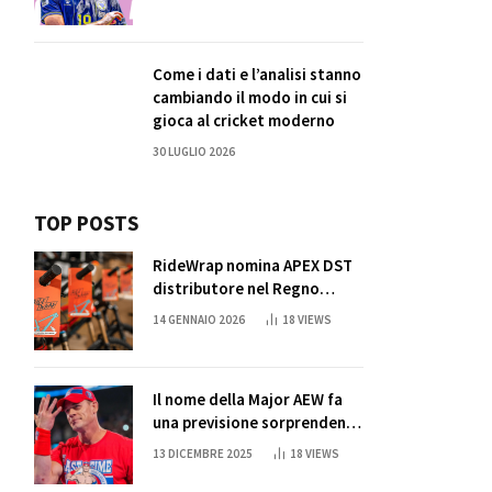
Come i dati e l’analisi stanno
cambiando il modo in cui si
gioca al cricket moderno
30 LUGLIO 2026
TOP POSTS
RideWrap nomina APEX DST
distributore nel Regno
Unito
14 GENNAIO 2026
18
VIEWS
Il nome della Major AEW fa
una previsione sorprendente
per la partita di ritiro di
13 DICEMBRE 2025
18
VIEWS
John Cena