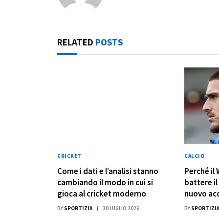
RELATED
POSTS
CRICKET
CALCIO
Come i dati e l’analisi stanno
Perché il
cambiando il modo in cui si
battere i
gioca al cricket moderno
nuovo ac
BY
SPORTIZIA
30 LUGLIO 2026
BY
SPORTIZI