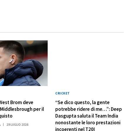
CRICKET
 West Brom deve
“Se dico questo, la gente
l Middlesbrough per il
potrebbe ridere di me…”: Deep
quisto
Dasgupta saluta il Team India
nonostante le loro prestazioni
A
29 LUGLIO 2026
incoerenti nel T20I