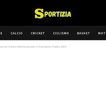
VE
CALCIO
CRICKET
CICLISMO
BASKET
MOT
j non è stato selezionato per il Champions Trophy 2025