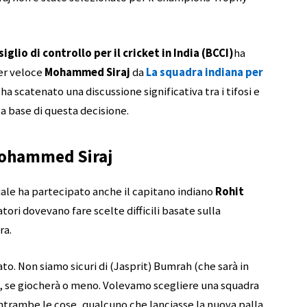
iglio di controllo per il cricket in India (BCCI)
ha
er veloce
Mohammed Siraj
da
La squadra indiana per
 ha scatenato una discussione significativa tra i tifosi e
lla base di questa decisione.
 Mohammed Siraj
ale ha partecipato anche il capitano indiano
Rohit
tori dovevano fare scelte difficili basate sulla
ra.
. Non siamo sicuri di (Jasprit) Bumrah (che sarà in
a), se giocherà o meno. Volevamo scegliere una squadra
 entrambe le cose, qualcuno che lanciasse la nuova palla