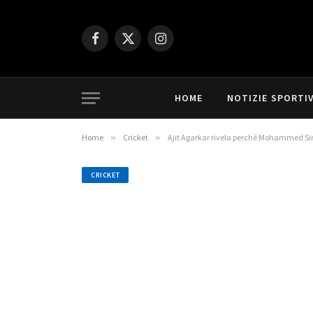
Facebook
X
Instagram
(Twitter)
HOME
NOTIZIE SPORTI
Home
»
Cricket
»
Ajit Agarkar rivela perché Mohammed Sira
CRICKET