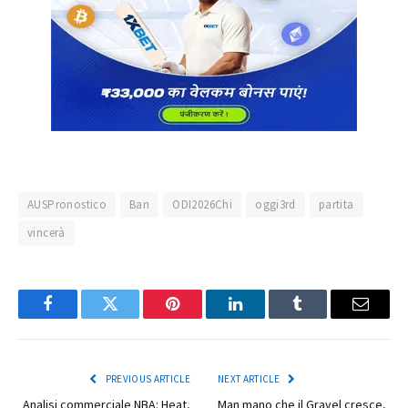
AUSPronostico
Ban
ODI2026Chi
oggi3rd
partita
vincerà
Facebook
Twitter
Pinterest
LinkedIn
Tumblr
Email
PREVIOUS ARTICLE
NEXT ARTICLE
Analisi commerciale NBA: Heat,
Man mano che il Gravel cresce,