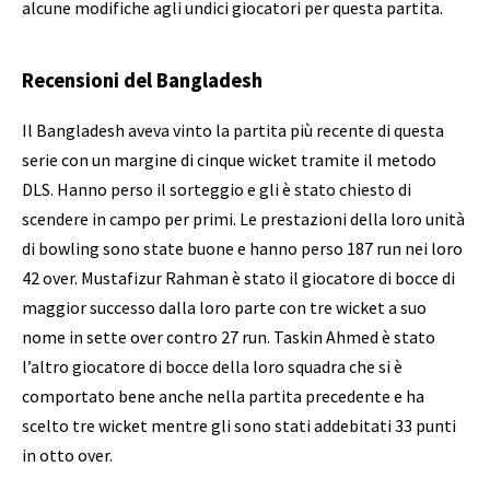
alcune modifiche agli undici giocatori per questa partita.
Recensioni del Bangladesh
Il Bangladesh aveva vinto la partita più recente di questa
serie con un margine di cinque wicket tramite il metodo
DLS. Hanno perso il sorteggio e gli è stato chiesto di
scendere in campo per primi. Le prestazioni della loro unità
di bowling sono state buone e hanno perso 187 run nei loro
42 over. Mustafizur Rahman è stato il giocatore di bocce di
maggior successo dalla loro parte con tre wicket a suo
nome in sette over contro 27 run. Taskin Ahmed è stato
l’altro giocatore di bocce della loro squadra che si è
comportato bene anche nella partita precedente e ha
scelto tre wicket mentre gli sono stati addebitati 33 punti
in otto over.