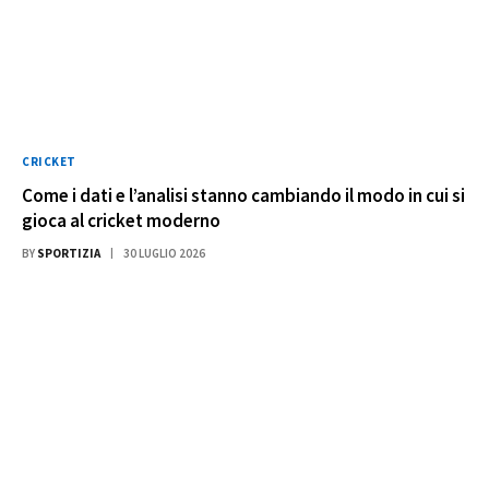
CRICKET
Come i dati e l’analisi stanno cambiando il modo in cui si
gioca al cricket moderno
BY
SPORTIZIA
30 LUGLIO 2026