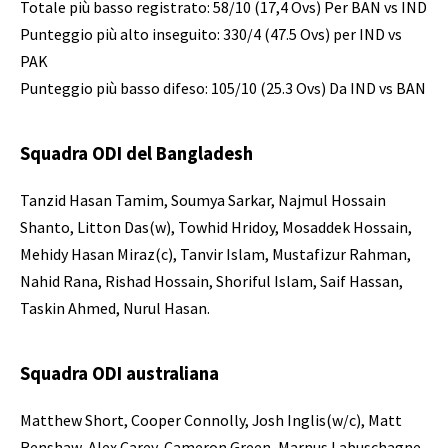
Totale più basso registrato: 58/10 (17,4 Ovs) Per BAN vs IND
Punteggio più alto inseguito: 330/4 (47.5 Ovs) per IND vs
PAK
Punteggio più basso difeso: 105/10 (25.3 Ovs) Da IND vs BAN
Squadra ODI del Bangladesh
Tanzid Hasan Tamim, Soumya Sarkar, Najmul Hossain
Shanto, Litton Das(w), Towhid Hridoy, Mosaddek Hossain,
Mehidy Hasan Miraz(c), Tanvir Islam, Mustafizur Rahman,
Nahid Rana, Rishad Hossain, Shoriful Islam, Saif Hassan,
Taskin Ahmed, Nurul Hasan.
Squadra ODI australiana
Matthew Short, Cooper Connolly, Josh Inglis(w/c), Matt
Renshaw, Alex Carey, Cameron Green, Marnus Labuschagne,