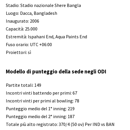
Stadio: Stadio nazionale Shere Bangla
Luogo: Dacca, Bangladesh
Inaugurato: 2006
Capacità: 25.000
Estremità: Ispahani End, Aqua Paints End
Fuso orario: UTC +06:00
Proiettori: sì
Modello di punteggio della sede negli ODI
Partite totali: 149
Incontri vinti battendo per primi: 67
Incontri vinti per primi al bowling: 78
Punteggio medio del 1° inning: 219
Punteggio medio del 2° inning: 187
Totale più alto registrato: 370/4 (50 ov) Per IND vs BAN