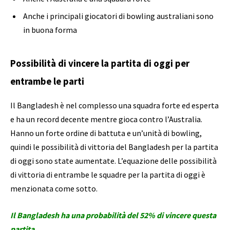
Anche i principali giocatori di bowling australiani sono
in buona forma
Possibilità di vincere la partita di oggi per
entrambe le parti
Il Bangladesh è nel complesso una squadra forte ed esperta
e ha un record decente mentre gioca contro l’Australia.
Hanno un forte ordine di battuta e un’unità di bowling,
quindi le possibilità di vittoria del Bangladesh per la partita
di oggi sono state aumentate. L’equazione delle possibilità
di vittoria di entrambe le squadre per la partita di oggi è
menzionata come sotto.
Il Bangladesh ha una probabilità del 52% di vincere questa
partita