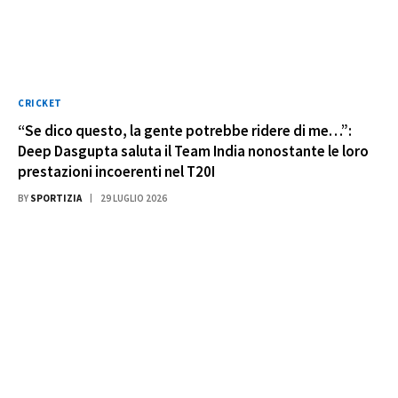
CRICKET
“Se dico questo, la gente potrebbe ridere di me…”:
Deep Dasgupta saluta il Team India nonostante le loro
prestazioni incoerenti nel T20I
BY
SPORTIZIA
29 LUGLIO 2026