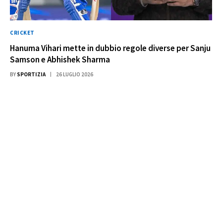
CRICKET
Hanuma Vihari mette in dubbio regole diverse per Sanju
Samson e Abhishek Sharma
BY
SPORTIZIA
26 LUGLIO 2026