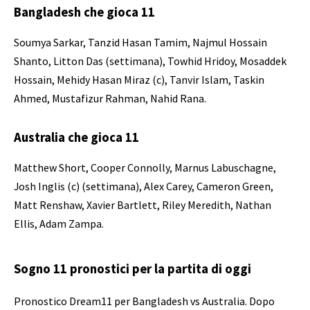
Bangladesh che gioca 11
Soumya Sarkar, Tanzid Hasan Tamim, Najmul Hossain
Shanto, Litton Das (settimana), Towhid Hridoy, Mosaddek
Hossain, Mehidy Hasan Miraz (c), Tanvir Islam, Taskin
Ahmed, Mustafizur Rahman, Nahid Rana.
Australia che gioca 11
Matthew Short, Cooper Connolly, Marnus Labuschagne,
Josh Inglis (c) (settimana), Alex Carey, Cameron Green,
Matt Renshaw, Xavier Bartlett, Riley Meredith, Nathan
Ellis, Adam Zampa.
Sogno 11 pronostici per la partita di oggi
Pronostico Dream11 per Bangladesh vs Australia. Dopo