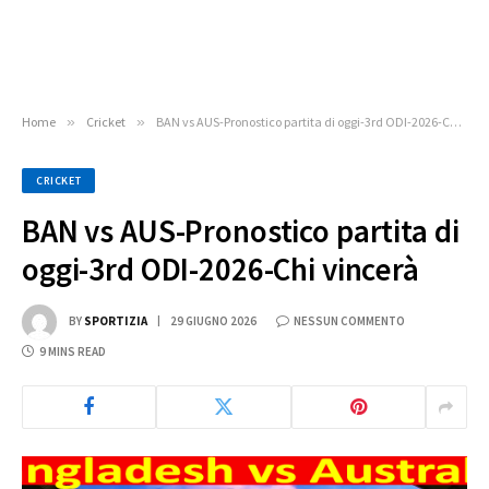
Home
»
Cricket
»
BAN vs AUS-Pronostico partita di oggi-3rd ODI-2026-Chi vincerà
CRICKET
BAN vs AUS-Pronostico partita di
oggi-3rd ODI-2026-Chi vincerà
BY
SPORTIZIA
29 GIUGNO 2026
NESSUN COMMENTO
9 MINS READ