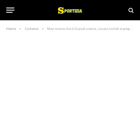
Home
»
Ciclismo
»
Man mano che il Gravel cresce, i nuovi ciclisti si preparano a diventare protagonisti