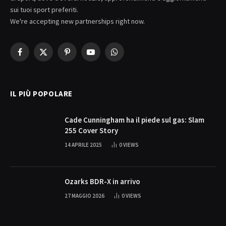
sui tuoi sport preferiti.
We're accepting new partnerships right now.
Facebook
X
Pinterest
YouTube
WhatsApp
(Twitter)
IL PIÙ POPOLARE
Cade Cunningham ha il piede sul gas: Slam
255 Cover Story
14 APRILE 2025
0
VIEWS
Ozarks BDR-X in arrivo
27 MAGGIO 2026
0
VIEWS