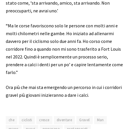
stato come, ‘sta arrivando, amico, sta arrivando. Non
preoccuparti, ne avrai uno.’
“Ma le corse favoriscono solo le persone con molti anni e
molti chilometri nelle gambe. Ho iniziato ad allenarmi
davvero per il ciclismo solo due anni fa. Ho corso come
corridore fino a quando non mi sono trasferito a Fort Louis
nel 2022. Quindi è semplicemente un processo serio,
prendere a calci i denti per un po’ e capire lentamente come
farlo.”
Ora più che mai sta emergendo un percorso in cui i corridori
gravel più giovani inizieranno a dare i calci.
che
ciclisti
cresce
diventare
Gravel
Man
mano
nuovi
preparano
protagonisti